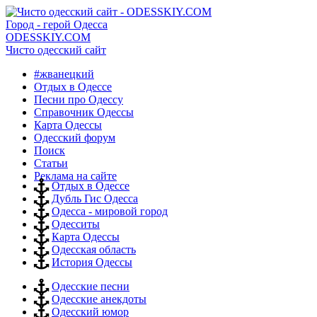
Город - герой Одесса
ODESSKIY.COM
Чисто одесский сайт
#жванецкий
Отдых в Одессе
Песни про Одессу
Справочник Одессы
Карта Одессы
Одесский форум
Поиск
Статьи
Реклама на сайте
Отдых в Одессе
Дубль Гис Одесса
Одесса - мировой город
Одесситы
Карта Одессы
Одесская область
История Одессы
Одесские песни
Одесские анекдоты
Одесский юмор