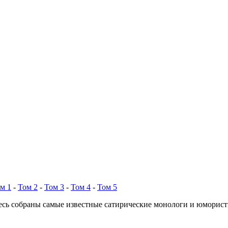
м 1
-
Том 2
-
Том 3
-
Том 4
-
Том 5
есь собраны самые известные сатирические монологи и юморис