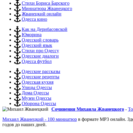
Стихи Бориса Барского
Миниатюра Жванецкого
Жванецкий онлайн
Одесса кино
Как на Дерибасовской
Юморина
Одесский словарь
Одесский язык
Стихи про Одессу
Одесские диалоги
Одесса футбол
Одесские рассказы
Одесские рецепты
Одесская кухня
Улицы Одессы
Дома Одессы
Музеи Одессы
Оборона Одессы
Сочинения Михаила Жванецкого
-
То
Михаил Жванецкий - 100 миниатюр
в формате MP3 онлайн. Зд
годов до наших дней.