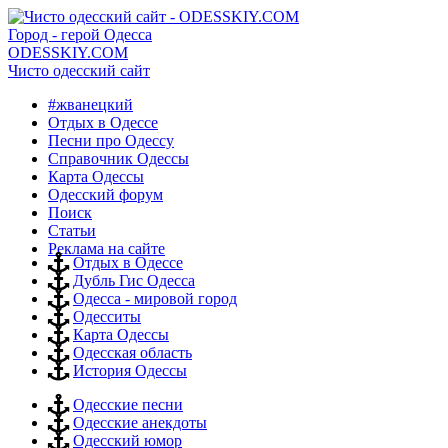
Город - герой Одесса
ODESSKIY.COM
Чисто одесский сайт
#жванецкий
Отдых в Одессе
Песни про Одессу
Справочник Одессы
Карта Одессы
Одесский форум
Поиск
Статьи
Реклама на сайте
Отдых в Одессе
Дубль Гис Одесса
Одесса - мировой город
Одесситы
Карта Одессы
Одесская область
История Одессы
Одесские песни
Одесские анекдоты
Одесский юмор