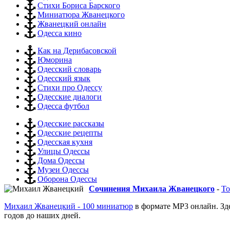
Стихи Бориса Барского
Миниатюра Жванецкого
Жванецкий онлайн
Одесса кино
Как на Дерибасовской
Юморина
Одесский словарь
Одесский язык
Стихи про Одессу
Одесские диалоги
Одесса футбол
Одесские рассказы
Одесские рецепты
Одесская кухня
Улицы Одессы
Дома Одессы
Музеи Одессы
Оборона Одессы
Сочинения Михаила Жванецкого
-
То
Михаил Жванецкий - 100 миниатюр
в формате MP3 онлайн. Зд
годов до наших дней.