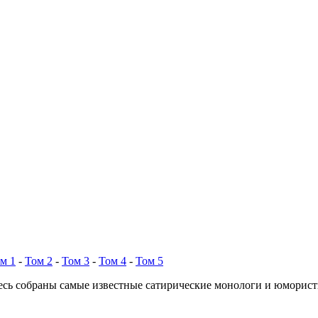
м 1
-
Том 2
-
Том 3
-
Том 4
-
Том 5
есь собраны самые известные сатирические монологи и юморис