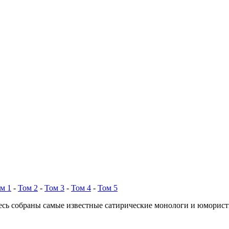
м 1
-
Том 2
-
Том 3
-
Том 4
-
Том 5
есь собраны самые известные сатирические монологи и юморис