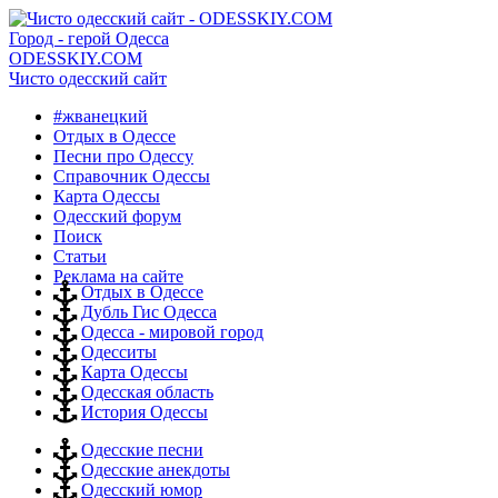
Город - герой Одесса
ODESSKIY.COM
Чисто одесский сайт
#жванецкий
Отдых в Одессе
Песни про Одессу
Справочник Одессы
Карта Одессы
Одесский форум
Поиск
Статьи
Реклама на сайте
Отдых в Одессе
Дубль Гис Одесса
Одесса - мировой город
Одесситы
Карта Одессы
Одесская область
История Одессы
Одесские песни
Одесские анекдоты
Одесский юмор