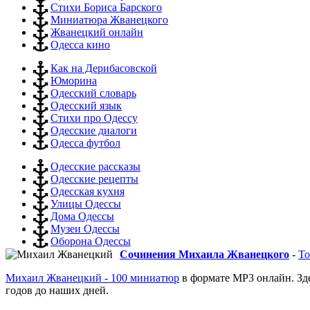
Стихи Бориса Барского
Миниатюра Жванецкого
Жванецкий онлайн
Одесса кино
Как на Дерибасовской
Юморина
Одесский словарь
Одесский язык
Стихи про Одессу
Одесские диалоги
Одесса футбол
Одесские рассказы
Одесские рецепты
Одесская кухня
Улицы Одессы
Дома Одессы
Музеи Одессы
Оборона Одессы
Сочинения Михаила Жванецкого
-
То
Михаил Жванецкий - 100 миниатюр
в формате MP3 онлайн. Зд
годов до наших дней.