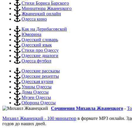
Стихи Бориса Барского
Миниатюра Жванецкого
Жванецкий онлайн
Одесса кино
Как на Дерибасовской
Юморина
Одесский словарь
Одесский язык
Стихи про Одессу
Одесские диалоги
Одесса футбол
Одесские рассказы
Одесские рецепты
Одесская кухня
Улицы Одессы
Дома Одессы
Музеи Одессы
Оборона Одессы
Сочинения Михаила Жванецкого
-
То
Михаил Жванецкий - 100 миниатюр
в формате MP3 онлайн. Зд
годов до наших дней.