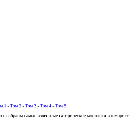
м 1
-
Том 2
-
Том 3
-
Том 4
-
Том 5
есь собраны самые известные сатирические монологи и юморис