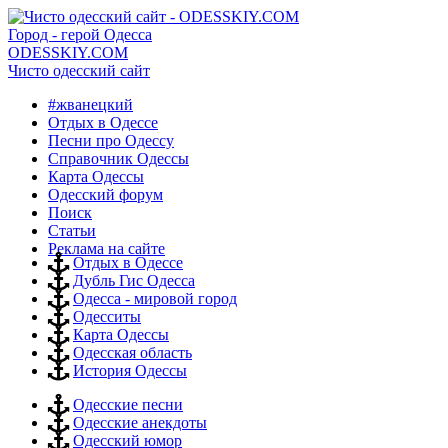
Город - герой Одесса
ODESSKIY.COM
Чисто одесский сайт
#жванецкий
Отдых в Одессе
Песни про Одессу
Справочник Одессы
Карта Одессы
Одесский форум
Поиск
Статьи
Реклама на сайте
Отдых в Одессе
Дубль Гис Одесса
Одесса - мировой город
Одесситы
Карта Одессы
Одесская область
История Одессы
Одесские песни
Одесские анекдоты
Одесский юмор