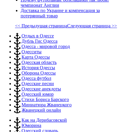
чемпионат Англии
Доставка по Украине и компенсация за
потерянный товар
<< Предыдущая страница
Следующая страница >>
Отдых в Одессе
Дубль Гис Одесса
Одесса - мировой город
Одесситы
Карта Одессы
Одесская область
История Одессы
Оборона Одессы
Одесса футбол
Одесские песни
Одесские анекдоты
Одесский юмор
Стихи Бориса Барского
Миниатюра Жванецкого
Жванецкий онлайн
Как на Дерибасовской
Юморина
Одесский словарь