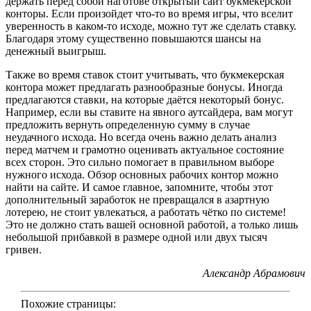
держать перед собой наготове открытый сайт букмекерской
конторы. Если произойдет что-то во время игры, что вселит
уверенность в каком-то исходе, можно тут же сделать ставку.
Благодаря этому существенно повышаются шансы на
денежный выигрыш.
Также во время ставок стоит учитывать, что букмекерская
контора может предлагать разнообразные бонусы. Иногда
предлагаются ставки, на которые даётся некоторый бонус.
Например, если вы ставите на явного аутсайдера, вам могут
предложить вернуть определенную сумму в случае
неудачного исхода. Но всегда очень важно делать анализ
перед матчем и грамотно оценивать актуальное состояние
всех сторон. Это сильно помогает в правильном выборе
нужного исхода. Обзор основных рабочих контор можно
найти на сайте. И самое главное, запомните, чтобы этот
дополнительный заработок не превращался в азартную
лотерею, не стоит увлекаться, а работать чётко по системе!
Это не должно стать вашей основной работой, а только лишь
небольшой прибавкой в размере одной или двух тысяч
гривен.
Александр Абрамович
Похожие страницы: