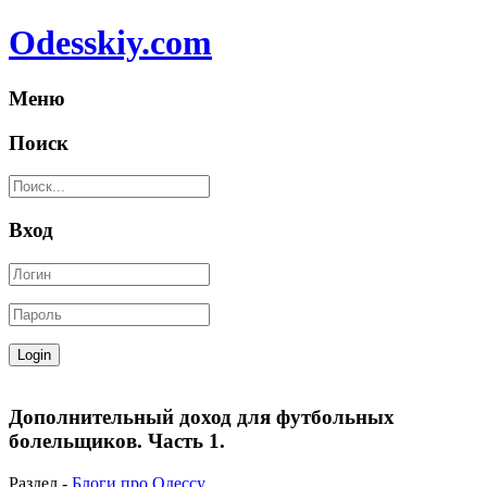
Odesskiy.com
Меню
Поиск
Вход
Дополнительный доход для футбольных
болельщиков. Часть 1.
Раздел -
Блоги про Одессу