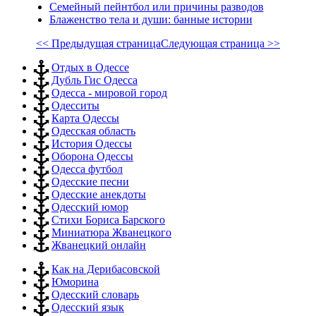
Семейный пейнтбол или причины разводов
Блаженство тела и души: банные истории
<< Предыдущая страница
Следующая страница >>
Отдых в Одессе
Дубль Гис Одесса
Одесса - мировой город
Одесситы
Карта Одессы
Одесская область
История Одессы
Оборона Одессы
Одесса футбол
Одесские песни
Одесские анекдоты
Одесский юмор
Стихи Бориса Барского
Миниатюра Жванецкого
Жванецкий онлайн
Как на Дерибасовской
Юморина
Одесский словарь
Одесский язык