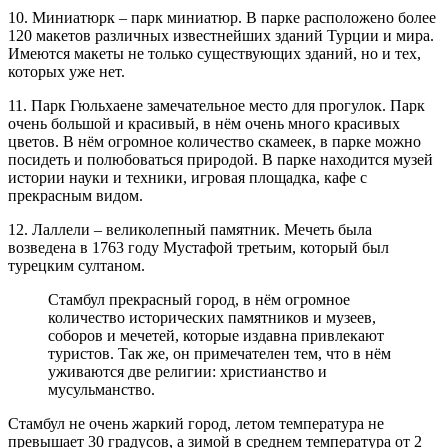
10. Миниатюрк – парк миниатюр. В парке расположено более
120 макетов различных известнейших зданий Турции и мира.
Имеются макеты не только существующих зданий, но и тех,
которых уже нет.
11. Парк Гюльхаене замечательное место для прогулок. Парк
очень большой и красивый, в нём очень много красивых
цветов. В нём огромное количество скамеек, в парке можно
посидеть и полюбоваться природой. В парке находится музей
истории науки и техники, игровая площадка, кафе с
прекрасным видом.
12. Лаллели – великолепный памятник. Мечеть была
возведена в 1763 году Мустафой третьим, который был
турецким султаном.
Стамбул прекрасный город, в нём огромное
количество исторических памятников и музеев,
соборов и мечетей, которые издавна привлекают
туристов. Так же, он примечателен тем, что в нём
уживаются две религии: христианство и
мусульманство.
Стамбул не очень жаркий город, летом температура не
превышает 30 градусов, а зимой в среднем температура от 2