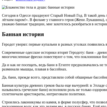
Сегодня в Одессе празднуют Старый Новый Год. В такой день 
лёгким паром!». В фильме у главного героя (Жени Лукашина), с
уважаю банные традиции, мне захотелось разобраться в истори
Банная история
Геродот уверял: первые купальни в разных уголках появились 
Современные одесские историки вторят Геродоту: баня – древни
многочисленные фрески повествуют о том, что поклонники бог
Да и как не посещать, ведь бани в Египте предназначались не т
разминали мышцы, плавая в бассейнах.
Да, бани, прежде всего, представляли собой обширные бассейн
Банная культура древних греков была еще вычурней: в Элладе 
назывались греческие бани) исполняли роль не только оздоров
сплетничали аристократы, интриговали политики.
Строились лаконикумы из камня, в форме полусфер, что позвол
раскаленные воду, как это делаем мы, в русских банях. Ещё что 