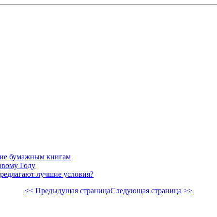
ение бумажным книгам
овому Году
предлагают лучшие условия?
<< Предыдущая страница
Следующая страница >>