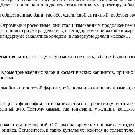
 Декоративное панно подключается к световому проектору, и бл
 общественные бани, где обсуждали свой античный, работоргов
. Огромные и роскошные, они стали изысканным продолжением е
ся: в подитериуме раздевались, в тепидариуме привыкали к жар
ригидариуме закалялись холодом, в лавариуме делали массаж…
отря на то, что воду такую можно не греть, в банях были очаг
 Кроме тренажерных залов и косметических кабинетов, при них 
ностью.
рукомойники с золотой фурнитурой, полы и колонны из мрамора,
о целая философия, которая зиждется и на религии («чистота ес
ренный жар. Поэтому хамамы так популярны у женщин: когда-то
ожеством помещений. О былых же временах напоминает отделка, 
оникса. Согласитесь, в таких купальнях нежится не только тел