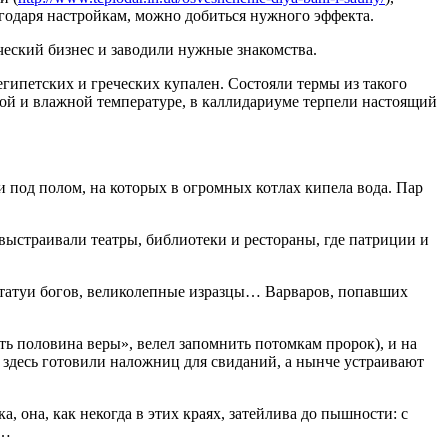
агодаря настройкам, можно добиться нужного эффекта.
ческий бизнес и заводили нужные знакомства.
гипетских и греческих купален. Состояли термы из такого
кой и влажной температуре, в каллидариуме терпели настоящий
и под полом, на которых в огромных котлах кипела вода. Пар
выстраивали театры, библиотеки и рестораны, где патриции и
 статуи богов, великолепные изразцы… Варваров, попавших
ть половина веры», велел запомнить потомкам пророк), и на
 здесь готовили наложниц для свиданий, а нынче устраивают
она, как некогда в этих краях, затейлива до пышности: с
о…