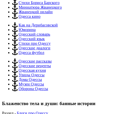
Стихи Бориса Барского
Миниатюра Жванецкого
Жванецкий онлайн
Одесса кино
Как на Дерибасовской
Юморина
Одесский словарь
Одесский язык
Стихи про Одессу
Одесские диалоги
Одесса футбол
Одесские рассказы
Одесские рецепты
Одесская кухня
Улицы Одессы
Дома Одессы
Музеи Одессы
Оборона Одессы
Блаженство тела и души: банные истории
Раздел -
Блоги про Одессу