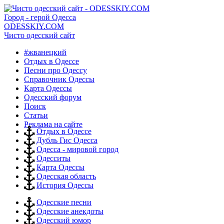
Город - герой Одесса
ODESSKIY.COM
Чисто одесский сайт
#жванецкий
Отдых в Одессе
Песни про Одессу
Справочник Одессы
Карта Одессы
Одесский форум
Поиск
Статьи
Реклама на сайте
Отдых в Одессе
Дубль Гис Одесса
Одесса - мировой город
Одесситы
Карта Одессы
Одесская область
История Одессы
Одесские песни
Одесские анекдоты
Одесский юмор