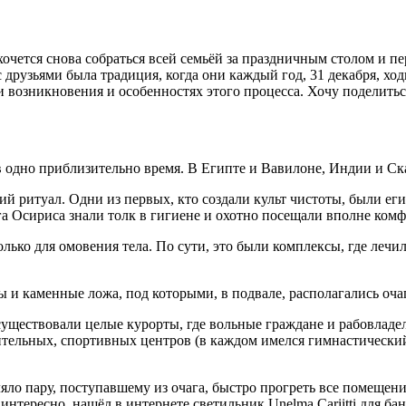
хочется снова собраться всей семьёй за праздничным столом и п
 друзьями была традиция, когда они каждый год, 31 декабря, хо
и возникновения и особенностях этого процесса. Хочу поделить
в одно приблизительно время. В Египте и Вавилоне, Индии и Ск
й ритуал. Одни из первых, кто создали культ чистоты, были еги
а Осириса знали толк в гигиене и охотно посещали вполне ком
олько для омовения тела. По сути, это были комплексы, где лечи
ы и каменные ложа, под которыми, в подвале, располагались оча
существовали целые курорты, где вольные граждане и рабовладе
ительных, спортивных центров (в каждом имелся гимнастический 
яло пару, поступавшему из очага, быстро прогреть все помещени
интересно, нашёл в интернете светильник Unelma Cariitti для бан