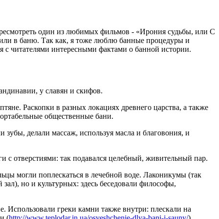
ересмотреть один из любимых фильмов - «Ирония судьбы, или С
дили в баню. Так как, я тоже люблю банные процедуры и
ся с читателями интересными фактами о банной истории.
андинавии, у славян и скифов.
птяне. Раскопки в разных локациях древнего царства, а также
фортабельные общественные бани.
ли зубы, делали массаж, используя масла и благовония, и
ги с отверстиями: так подавался целебный, живительный пар.
льцы могли поплескаться в лечебной воде. Лаконикумы (так
зал), но и культурных: здесь беседовали философы,
е. Использовали греки камни также внутри: плескали на
и (
http://www.teplodar.in.ua/osveshchenie-dlya-bani-i-sauny/
),