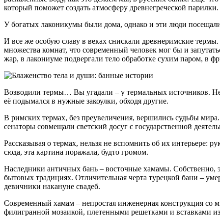
который поможет создать атмосферу древнегреческой парилки.
У богатых лаконикумы были дома, однако и эти люди посещали
И все же особую славу в веках снискали древнеримские термы
множества комнат, что современный человек мог бы и запутать
жар, в лакониуме подвергали тело обработке сухим паром, в ф
Возводили термы… Вы угадали – у термальных источников. Несм
её подымался в нужные закоулки, обходя другие.
В римских термах, без преувеличения, вершились судьбы мира.
сенаторы совмещали светский досуг с государственной деятель
Рассказывая о термах, нельзя не вспомнить об их интерьере: 
сюда, эта картина поражала, будто громом.
Наследники античных бань – восточные хамамы. Собственно, эт
бытовых традициях. Отличительная черта турецкой бани – уме
девичники накануне свадеб.
Современный хамам – непростая инженерная конструкция со мн
филигранной мозаикой, плетенными решетками и вставками из 