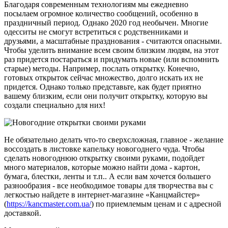
Благодаря современным технологиям мы ежедневно
посылаем огромное количество сообщений, особенно в
праздничный период. Однако 2020 год необычен. Многие
одесситы не смогут встретиться с родственниками и
друзьями, а масштабные празднования - считаются опасными.
Чтобы уделить внимание всем своим близким людям, на этот
раз придется постараться и придумать новые (или вспомнить
старые) методы. Например, послать открытку. Конечно,
готовых открыток сейчас множество, долго искать их не
придется. Однако только представьте, как будет приятно
вашему близким, если они получит открытку, которую вы
создали специально для них!
Не обязательно делать что-то сверхсложная, главное - желание
воссоздать в листовке капельку новогоднего чуда. Чтобы
сделать новогоднюю открытку своими руками, подойдет
много материалов, которые можно найти дома - картон,
бумага, блестки, ленты и т.п.. А если вам хочется большего
разнообразия - все необходимое товары для творчества вы с
легкостью найдете в интернет-магазине «Канцмайстер»
(
https://kancmaster.com.ua/
) по приемлемым ценам и с адресной
доставкой.