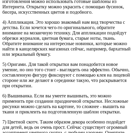
изготовления можно использовать готовые шаблоны из
Интернета. Открытку можно украсить с помощью бусинок,
бисера, искусственных цветов и подобного.
4) Аппликация. Это хорошо знакомый нам вид творчества с
детства. Если хочется чего-то оригинального, обратите
внимание на мозаичную технику. Для аппликации подойдут
обрезки журналов, цветная бумага, старые ноты, ткань.
Обратите внимание на интересные новинки, которые можно
найти в канцелярских магазинах сейчас, например, бархатный
или зеркальный бумагу.
5) Оригами. Для такой открытки вам понадобится новое
умение, но оно того стоит - выглядеть она эффектно. Обычно,
составленную фигуру фиксируют с помощью клея на лицевой
стороне или же делают в серединке такую, что раскрывается
при открытии.
6) Вышиванка. Если вы умеете вышивать, это можно
применить при создании праздничной открытки. Несложные
рисунки можно сделать на картоне, то сложнее - вышить на
ткани и приклеить на подготовленную шаблон открытки.
7) Цветной скотч. Таким образом декора особенно подойдет
для детей, ведь он очень прост. Сейчас существует огромный
ассортимент цветного скотча, с любыми узорами. Очертите