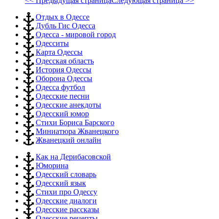
<< Предыдущая страница
Следующая страница >>
Отдых в Одессе
Дубль Гис Одесса
Одесса - мировой город
Одесситы
Карта Одессы
Одесская область
История Одессы
Оборона Одессы
Одесса футбол
Одесские песни
Одесские анекдоты
Одесский юмор
Стихи Бориса Барского
Миниатюра Жванецкого
Жванецкий онлайн
Как на Дерибасовской
Юморина
Одесский словарь
Одесский язык
Стихи про Одессу
Одесские диалоги
Одесские рассказы
Одесские рецепты