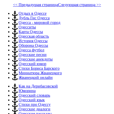
<< Предыдущая страница
Следующая страница >>
Отдых в Одессе
Дубль Гис Одесса
Одесса - мировой город
Одесситы
Карта Одессы
Одесская область
История Одессы
Оборона Одессы
Одесса футбол
Одесские песни
Одесские анекдоты
Одесский юмор
Стихи Бориса Барского
Миниатюра Жванецкого
Жванецкий онлайн
Как на Дерибасовской
Юморина
Одесский словарь
Одесский язык
Стихи про Одессу
Одесские диалоги
Одесские рассказы