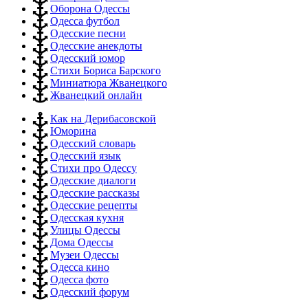
Оборона Одессы
Одесса футбол
Одесские песни
Одесские анекдоты
Одесский юмор
Стихи Бориса Барского
Миниатюра Жванецкого
Жванецкий онлайн
Как на Дерибасовской
Юморина
Одесский словарь
Одесский язык
Стихи про Одессу
Одесские диалоги
Одесские рассказы
Одесские рецепты
Одесская кухня
Улицы Одессы
Дома Одессы
Музеи Одессы
Одесса кино
Одесса фото
Одесский форум