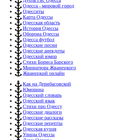
Дубль Гис Одесса
Одесса - мировой город
Одесситы
Карта Одессы
Одесская область
История Одессы
Оборона Одессы
Одесса футбол
Одесские песни
Одесские анекдоты
Одесский юмор
Стихи Бориса Барского
Миниатюра Жванецкого
Жванецкий онлайн
Как на Дерибасовской
Юморина
Одесский словарь
Одесский язык
Стихи про Одессу
Одесские диалоги
Одесские рассказы
Одесские рецепты
Одесская кухня
Улицы Одессы