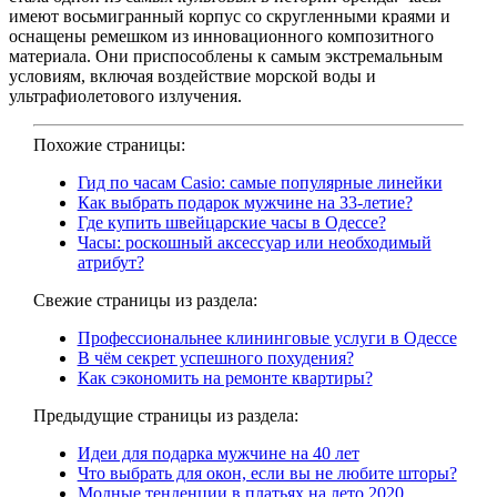
имеют восьмигранный корпус со скругленными краями и
оснащены ремешком из инновационного композитного
материала. Они приспособлены к самым экстремальным
условиям, включая воздействие морской воды и
ультрафиолетового излучения.
Похожие страницы:
Гид по часам Casio: самые популярные линейки
Как выбрать подарок мужчине на 33-летие?
Где купить швейцарские часы в Одессе?
Часы: роскошный аксессуар или необходимый
атрибут?
Свежие страницы из раздела:
Профессиональнее клининговые услуги в Одессе
В чём секрет успешного похудения?
Как сэкономить на ремонте квартиры?
Предыдущие страницы из раздела:
Идеи для подарка мужчине на 40 лет
Что выбрать для окон, если вы не любите шторы?
Модные тенденции в платьях на лето 2020