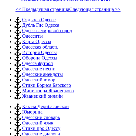
<< Предыдущая страница
Следующая страница >>
Отдых в Одессе
Дубль Гис Одесса
Одесса - мировой город
Одесситы
Карта Одессы
Одесская область
История Одессы
Оборона Одессы
Одесса футбол
Одесские песни
Одесские анекдоты
Одесский юмор
Стихи Бориса Барского
Миниатюра Жванецкого
Жванецкий онлайн
Как на Дерибасовской
Юморина
Одесский словарь
Одесский язык
Стихи про Одессу
Одесские диалоги