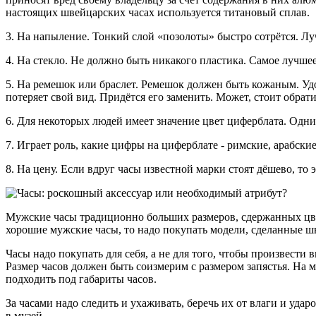
настоящих швейцарских часах используется титановый сплав.
3. На напыление. Тонкий слой «позолоты» быстро сотрётся. Л
4. На стекло. Не должно быть никакого пластика. Самое лучшее
5. На ремешок или браслет. Ремешок должен быть кожаным. Уд
потеряет свой вид. Придётся его заменить. Может, стоит обрат
6. Для некоторых людей имеет значение цвет циферблата. Одни
7. Играет роль, какие цифры на циферблате - римские, арабск
8. На цену. Если вдруг часы известной марки стоят дёшево, то э
Мужские часы традиционно больших размеров, сдержанных цве
хорошие мужские часы, то надо покупать модели, сделанные 
Часы надо покупать для себя, а не для того, чтобы произвести 
Размер часов должен быть соизмерим с размером запястья. На 
подходить под габариты часов.
За часами надо следить и ухаживать, беречь их от влаги и уда
в музей.