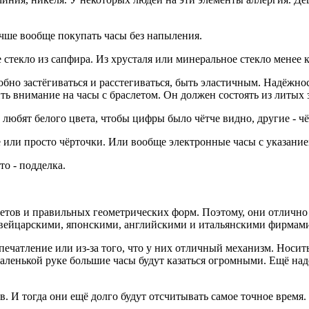
учше вообще покупать часы без напыления.
 стекло из сапфира. Из хрусталя или минеральное стекло менее 
обно застёгиваться и расстегиваться, быть эластичным. Надёжно
ить внимание на часы с браслетом. Он должен состоять из литых 
 любят белого цвета, чтобы цифры было чётче видно, другие - ч
ие или просто чёрточки. Или вообще электронные часы с указание
то - подделка.
тов и правильных геометрических форм. Поэтому, они отлично 
швейцарскими, японскими, английскими и итальянскими фирмам
впечатление или из-за того, что у них отличный механизм. Носить
маленькой руке большие часы будут казаться огромными. Ещё над
ров. И тогда они ещё долго будут отсчитывать самое точное врем