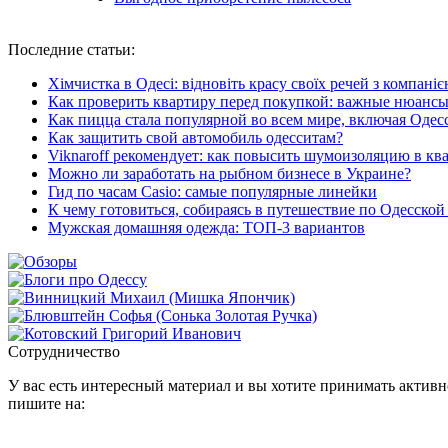
Последние
статьи:
Хімчистка в Одесі: відновіть красу своїх речей з компані
Как проверить квартиру перед покупкой: важные нюанс
Как пицца стала популярной во всем мире, включая Одес
Как защитить свой автомобиль одесситам?
Viknaroff рекомендует: как повысить шумоизоляцию в кв
Можно ли заработать на рыбном бизнесе в Украине?
Гид по часам Casio: самые популярные линейки
К чему готовиться, собираясь в путешествие по Одесской
Мужская домашняя одежда: ТОП-3 вариантов
Сотрудничество
У вас есть интересный материал и вы хотите принимать активно
пишите на: