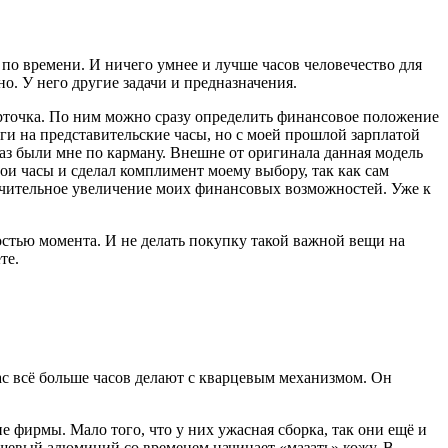
 по времени. И ничего умнее и лучше часов человечество для
но. У него другие задачи и предназначения.
карточка. По ним можно сразу определить финансовое положение
ьги на представительские часы, но с моей прошлой зарплатой
раз были мне по карману. Внешне от оригинала данная модель
мои часы и сделал комплимент моему выбору, так как сам
начительное увеличение моих финансовых возможностей. Уже к
остью момента. И не делать покупку такой важной вещи на
те.
час всё больше часов делают с кварцевым механизмом. Он
 фирмы. Мало того, что у них ужасная сборка, так они ещё и
ешевый алюминий со временем начинает «мазать» кожу. В