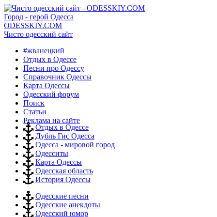
Город - герой Одесса
ODESSKIY.COM
Чисто одесский сайт
#жванецкий
Отдых в Одессе
Песни про Одессу
Справочник Одессы
Карта Одессы
Одесский форум
Поиск
Статьи
Реклама на сайте
Отдых в Одессе
Дубль Гис Одесса
Одесса - мировой город
Одесситы
Карта Одессы
Одесская область
История Одессы
Одесские песни
Одесские анекдоты
Одесский юмор