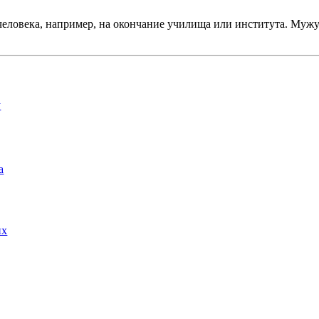
человека, например, на окончание училища или института. Мужу
у
а
их