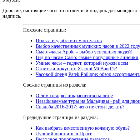
Дорогие, настоящие часы это отличный подарок для молодого 
надпись.
Похожие страницы:
Польза и удобство смарт-часов
Выбор качественных мужских часов в 2022 год
Смарт-часы Apple – выбор успешных людей!
Гид по часам Casio: самые популярные линейки
Умные часы – гаджет, который нужен всем
Стоит ли покупать Xiaomi Mi Band 5?
Часовой бренд Patek Philippe: обзор ассортимент
Свежие страницы из раздела:
О чём говорят покраснения на лице
Незабываемые туры на Мальдивы - рай для дво
Свадьба 2016-2017: чего не стоит делать?
Предыдущие страницы из раздела:
Как выбрать качественную кожаную обувь?
Лучший шоппинг в Праге
Выгодное приобретение пылесоса