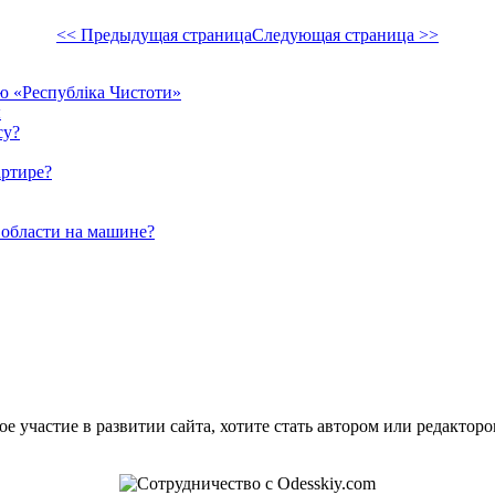
<< Предыдущая страница
Следующая страница >>
єю «Республіка Чистоти»
ы
су?
артире?
 области на машине?
е участие в развитии сайта, хотите стать автором или редактор