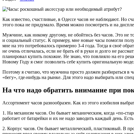
Как известно, счастливые, в Одессе часов не наблюдают. Но с
этого пока не придумало. Время можно посмотреть и на дисплее
Мужчине, как никому другому, не обойтись без часов. Это не 
и социальный статус. К примеру, мне новые часы помогли полу
мне на это потребовалось примерно 3-4 года. Тогда я своё обр
не очень отличалась, если не брать её в руки и долго не рас
планировал купить похожие. Не знаю, что повлияло на его ре
Новому Году я смог позволить себе купить оригинальную модель
Поэтому я считаю, что мужчина просто должен разбираться в ч
«бегу», где-нибудь на рынке. Для этого надо выбирать или сп
На что надо обратить внимание при по
Ассортимент часов разнообразен. Как из этого изобилия выбра
1. На механизм часов. Он бывает механическим, когда «по-ста
работает от батарейки и их не надо заводить каждый день. Ест
2. Корпус часов. Он бывает металлический, пластиковый. В пр
приносят вред своему владельцу за счёт содержания в них алю