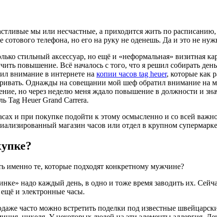
частливые мы или несчастные, а приходится жить по расписанию,
 сотового телефона, но его на руку не оденешь. Да и это не нуж
только стильный аксессуар, но ещё и «неформальная» визитная 
чить повышение. Всё началось с того, что я решил собирать ден
атил внимание в интернете на
копии часов tag heuer
, которые как 
сматривать. Однажды на совещании мой шеф обратил внимание на 
шение, но через неделю меня ждало повышение в должности и з
 Tag Heuer Grand Carrera.
асах и при покупке подойти к этому осмысленно и со всей важн
ециализированный магазин часов или отдел в крупном супермарке
купке?
ть именно те, которые подходят конкретному мужчине?
ринке» надо каждый день, в одно и тоже время заводить их. Сей
ь ещё и электронные часы.
одаже часто можно встретить поделки под известные швейцарские
миния, никеля. У некоторых людей на эти элементы аллергия. Д