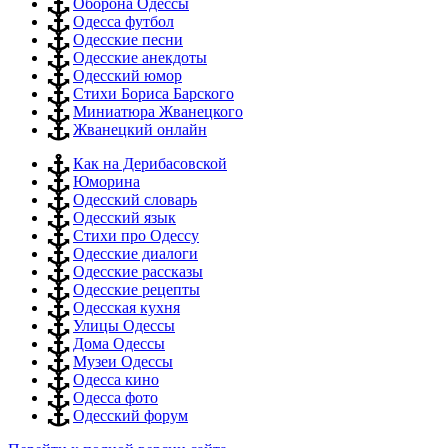
Оборона Одессы
Одесса футбол
Одесские песни
Одесские анекдоты
Одесский юмор
Стихи Бориса Барского
Миниатюра Жванецкого
Жванецкий онлайн
Как на Дерибасовской
Юморина
Одесский словарь
Одесский язык
Стихи про Одессу
Одесские диалоги
Одесские рассказы
Одесские рецепты
Одесская кухня
Улицы Одессы
Дома Одессы
Музеи Одессы
Одесса кино
Одесса фото
Одесский форум