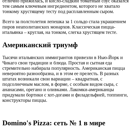
отлично прижилась, и кисло-сладкий томатный соус оказался
тем самым ключевым ингредиентом, которого не хватало
тонкому хрустящему тесту под расплавленным сыром.
Всего за полстолетия лепешка за 1 сольдо стала украшением
пиров неаполитанских монархов. Классическая пицца-
итальянка – круглая, на тонком, слегка хрустящем тесте.
Американский триумф
Тысячи итальянских иммигрантов привезли в Нью-Йорк и
Чикаго свои традиции и блюда. Простая и сытная еда
стремительно набирала популярность. Американская пицца
невероятно разнообразна, и в этом ее прелесть. В разных
штатах возникали свои вариации – квадратная, с
подсолнечным маслом, в форме, с особым видом сыра, с
ананасами, орегано и оливками. Лакомки-американцы
придумали бортики с хот-догами и филадельфией, топпинги,
конструкторы пиццы.
Domino's Pizza: сеть № 1 в мире