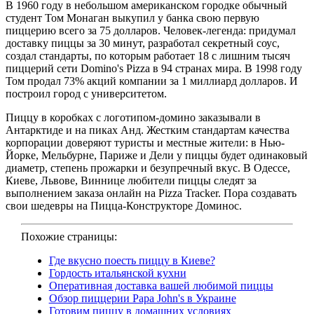
В 1960 году в небольшом американском городке обычный
студент Том Монаган выкупил у банка свою первую
пиццерию всего за 75 долларов. Человек-легенда: придумал
доставку пиццы за 30 минут, разработал секретный соус,
создал стандарты, по которым работает 18 с лишним тысяч
пиццерий сети Domino's Pizza в 94 странах мира. В 1998 году
Том продал 73% акций компании за 1 миллиард долларов. И
построил город с университетом.
Пиццу в коробках с логотипом-домино заказывали в
Антарктиде и на пиках Анд. Жестким стандартам качества
корпорации доверяют туристы и местные жители: в Нью-
Йорке, Мельбурне, Париже и Дели у пиццы будет одинаковый
диаметр, степень прожарки и безупречный вкус. В Одессе,
Киеве, Львове, Виннице любители пиццы следят за
выполнением заказа онлайн на Pizza Tracker. Пора создавать
свои шедевры на Пицца-Конструкторе Доминос.
Похожие страницы:
Где вкусно поесть пиццу в Киеве?
Гордость итальянской кухни
Оперативная доставка вашей любимой пиццы
Обзор пиццерии Papa John's в Украине
Готовим пиццу в домашних условиях