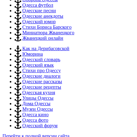
Одесса футбол
Одесские песни
Одесские анекдоты
Одесский юмор
Стихи Бориса Барского
Миниатюра Жванецкого
Жванецкий онлайн
Как на Дерибасовской
Юморина
Одесский словарь
Одесский язык
Стихи про Одессу
Одесские диалоги
Одесские рассказы
Одесские рецепты
Одесская кухня
Улицы Одессы
Дома Одессы
Музеи Одессы
Одесса кино
Одесса фото
Одесский форум
Перейти к полной версии сайта