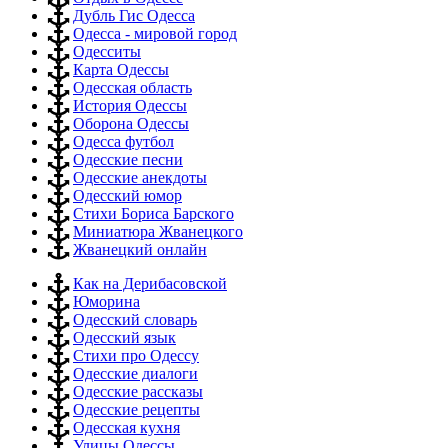
Дубль Гис Одесса
Одесса - мировой город
Одесситы
Карта Одессы
Одесская область
История Одессы
Оборона Одессы
Одесса футбол
Одесские песни
Одесские анекдоты
Одесский юмор
Стихи Бориса Барского
Миниатюра Жванецкого
Жванецкий онлайн
Как на Дерибасовской
Юморина
Одесский словарь
Одесский язык
Стихи про Одессу
Одесские диалоги
Одесские рассказы
Одесские рецепты
Одесская кухня
Улицы Одессы