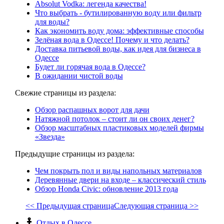
Absolut Vodka: легенда качества!
Что выбрать - бутилированную воду или фильтр
для воды?
Как экономить воду дома: эффективные способы
Зелёная вода в Одессе! Почему и что делать?
Доставка питьевой воды, как идея для бизнеса в
Одессе
Будет ли горячая вода в Одессе?
В ожидании чистой воды
Свежие страницы из раздела:
Обзор распашных ворот для дачи
Натяжной потолок – стоит ли он своих денег?
Обзор масштабных пластиковых моделей фирмы
«Звезда»
Предыдущие страницы из раздела:
Чем покрыть пол и виды напольных материалов
Деревянные двери на входе – классический стиль
Обзор Honda Civic: обновление 2013 года
<< Предыдущая страница
Следующая страница >>
Отдых в Одессе