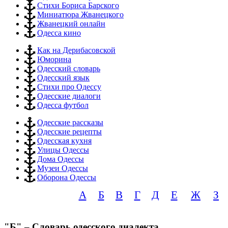
Стихи Бориса Барского
Миниатюра Жванецкого
Жванецкий онлайн
Одесса кино
Как на Дерибасовской
Юморина
Одесский словарь
Одесский язык
Стихи про Одессу
Одесские диалоги
Одесса футбол
Одесские рассказы
Одесские рецепты
Одесская кухня
Улицы Одессы
Дома Одессы
Музеи Одессы
Оборона Одессы
А
Б
В
Г
Д
Е
Ж
З
"Б" – Словарь одесского диалекта