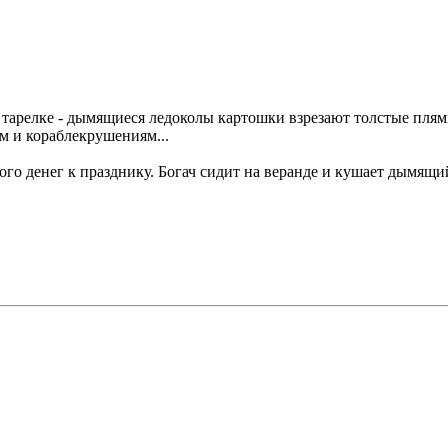
ой тарелке - дымящиеся ледоколы картошки взрезают толстые пля
 и кораблекрушениям...
го денег к празднику. Богач сидит на веранде и кушает дымящи