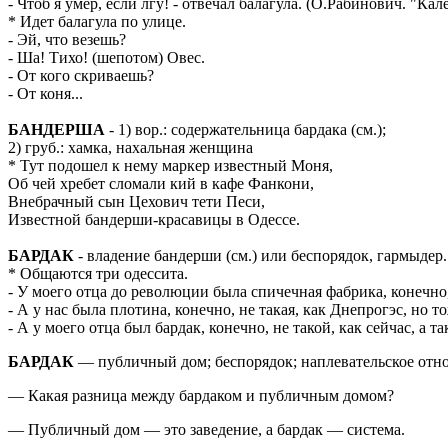
- Чтоб я умер, если лгу! - отвечал балагула. (О.Рабинович. "Ка
* Идет балагула по улице.
- Эй, что везешь?
- Ша! Тихо! (шепотом) Овес.
- От кого скриваешь?
- От коня...
БАНДЕРША
- 1) вор.: содержательница бардака (см.);
2) груб.: хамка, нахальная женщина
* Тут подошел к нему маркер известный Моня,
Об чей хребет cломали кий в кафе Фанкони,
Внебрачный сын Цехович тети Песи,
Известной бандерши-красавицы в Одессе.
БАРДАК
- владение бандерши (см.) или беспорядок, гармыдер.
* Общаются три одессита.
- У моего отца до революции была спичечная фабрика, конечно, н
- А у нас была плотина, конечно, не такая, как Днепрогэс, но т
- А у моего отца был бардак, конечно, не такой, как сейчас, а т
БАРДАК
— публичный дом; беспорядок; наплевательское отно
— Какая разница между бардаком и публичным домом?
— Публичный дом — это заведение, а бардак — система.