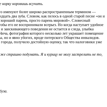
е норку норовишь всучить.
 кого именуют более широко распространенным термином —
дцать два зуба. Словом, как пелось в одной старой песне «он и
й хороший парень, просто парень мировой». Словесный
обы его не воспринимали всерьез. Но когда наступает удобное
 и заискивающего поведения не остается и следа, улыбка
 Чича, фотография которого несколько лет украшает помещение
, но и явно убогих, вроде питерского Общества инвалидов.
 города, получило достойную оценку, так что налоговики уже
аже страшно подумать. Я и курицу не могу застрелить не то,
буза.