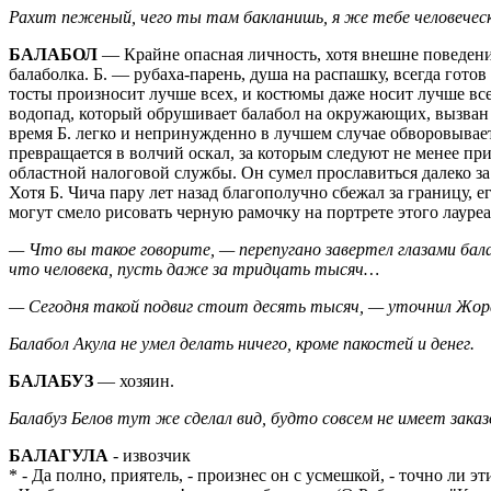
Рахит пеженый, чего ты там бакланишь, я же тебе человеческ
БАЛАБОЛ
— Крайне опасная личность, хотя внешне поведени
балаболка. Б. — рубаха-парень, душа на распашку, всегда готов
тосты произносит лучше всех, и костюмы даже носит лучше все
водопад, который обрушивает балабол на окружающих, вызван 
время Б. легко и непринужденно в лучшем случае обворовывает 
превращается в волчий оскал, за которым следуют не менее пр
областной налоговой службы. Он сумел прославиться далеко за
Хотя Б. Чича пару лет назад благополучно сбежал за границу,
могут смело рисовать черную рамочку на портрете этого лауре
— Что вы такое говорите, — перепугано завертел глазами бал
что человека, пусть даже за тридцать тысяч…
— Сегодня такой подвиг стоит десять тысяч, — уточнил Жор
Балабол Акула не умел делать ничего, кроме пакостей и денег.
БАЛАБУЗ
— хозяин.
Балабуз Белов тут же сделал вид, будто совсем не имеет заказо
БАЛАГУЛА
- извозчик
* - Да полно, приятель, - произнес он с усмешкой, - точно ли 