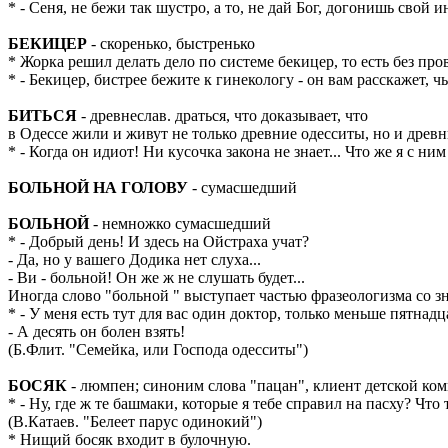
* - Сеня, не бежи так шустро, а то, не дай Бог, догонишь свой и
БЕКИЦЕР
- скоренько, быстренько
* Жорка решил делать дело по системе бекицер, то есть без пр
* - Бекицер, бистрее бежите к гинекологу - он вам расскажет, чь
БИТЬСЯ
- древнеслав. драться, что доказывает, что
в Одессе жили и живут не только древние одесситы, но и древние
* - Когда он идиот! Ни кусочка закона не знает... Что же я с 
БОЛЬНОЙ НА ГОЛОВУ
- сумасшедший
БОЛЬНОЙ
- немножко сумасшедший
* - Добрый день! И здесь на Ойстраха учат?
- Да, но у вашего Додика нет слуха...
- Ви - больной! Он же ж не слушать будет...
Иногда слово "больной " выступает частью фразеологизма со з
* - У меня есть тут для вас один доктор, только меньше пятнадц
- А десять он болен взять!
(Б.Флит. "Семейка, или Господа одесситы")
БОСЯК
- люмпен; синоним слова "пацан", клиент детской ко
* - Ну, где ж те башмаки, которые я тебе справил на пасху? Что
(В.Катаев. "Белеет парус одинокий")
* Нищий босяк входит в булочную.