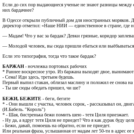
Если до сих пор выдающиеся ученые не знают разницы между с
них бардачнее?
В Одессе открыли публичный дом для иностранных моряков. Д
директор отметил: «Наше НИИ — единственное в стране, где не
— Мадам! Что у вас за бардак? Девки грязные, коридор заплев
— Молодой человек, вы сюда пришли ебаться или выёбываться
Если это типография, тогда что такое бардак?
БАРЖАН
- ночлежка портовых рабочих
* Раннее воскресное утро. Из баржана выходят двое, вынимают и
- Сема! Иди здесь, третьим будешь.
Первый выпил стакан, облизал маслину и положил ее снова на 
- Ты ше сюды обедать пришел, чи ше?
БЕЖИ, БЕЖИТЕ
- беги, бегите
* - Они вышли с участка, человек сорок, - рассказывал он, дви
(И.Бабель. "Король")
* - Шая, бистренька бежи помить шею - тетя Циля приезжает.
- Ну да, а вдруг тетя Циля не приедет? Что я как дурак буду це
- Бежи, давай, помоешь на обратно, если не приедет.
Или реальная фраза, услышанная от мадам лет 50-ти в адрес ее 