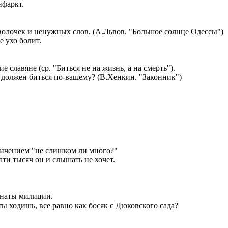
нфаркт.
оволочек и ненужных слов. (А.Львов. "Большое солнце Одессы")
е ухо болит.
 славяне (ср. "Биться не на жизнь, а на смерть").
ним должен биться по-вашему? (В.Хенкин. "Законник")
начением "не слишком ли много?"
ати тысяч он и слышать не хочет.
мнаты милиции.
 ты ходишь, все равно как босяк с Дюковского сада?