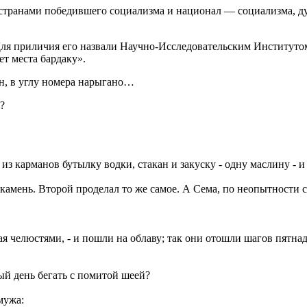
транами победившего социализма и национал — социализма, дума
ля приличия его назвали Научно-Исследовательским Институтом
т места бардаку».
ан, в углу номера нарыгано…
?
з карманов бутылку водки, стакан и закуску - одну маслину - и 
камень. Второй проделал то же самое. А Сема, по неопытности с
гая челюстями, - и пошли на облаву; так они отошли шагов пятнадц
лый день бегать с помитой шеей?
мужа: