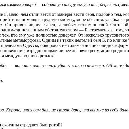
им языком говорю — соболиную шкуру хочу, а ты, дефектоз, мен
е Б. мало, чем отличается от манеры вести себя, подобно тем,
 прийти на помощь в трудную минуту, море обаяния, улыбка в три
х. Он приветлив, лучезарен, за любым столом он свой. Он тако
одним-единственным обстоятельством — Б. стремится к тому, чт
тех, кто ему уже полностью доверяет. От несколько трусоватого
иятные метаморфозы. Одним из таких деятелей был Б. по кличке
 пределами Одессы, обворовав не только многие солидные фирмы
 его поведение, изрядно подмочившее деловую репутацию родного
ата международного розыска.
абол, — вот так вот взять и убить живого человека. Об этом д
а.
в. Короче, или я вам дальше строю дачу, или вы мне из себя бала
эти скотины страдают быстротой?