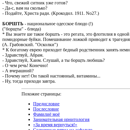
- Что, свежий ситник уже готов?
- Да-с, вам на сколько?
- Подайте, Христа ради. (Крокодил. 1911. No27.)
БОРШТЬ
- национальное одесское блюдо (!)
("борщты" - блюда)
* Вы знаете ше такое боршть - это регата, это флотилия в одн
помидорные буйки. Помешивание ложкой приводит к трагедиям
(А. Грабовский. "Осколки")
* К богатому еврею приходит бедный родственник занять немно
- Здравствуй, Абрам.
- Здравствуй, Хаим. Слушай, а ты борщть любишь?
- О чем речь! Конечно!
- А вчерашний?
- Почему нет! Он такой настоянный, витамины...
- Ну, тогда приходи завтра.
Похожие страницы:
Предисловие
Послесловие
Фамилиё моё
Занимательная орнитология
«За время вернуться!»
Солнечные пятна на асфальте