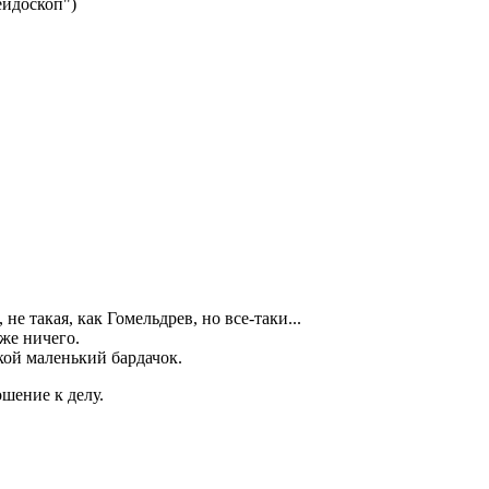
лейдоскоп")
е такая, как Гомельдрев, но все-таки...
оже ничего.
акой маленький бардачок.
шение к делу.