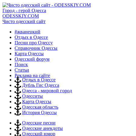
Город - герой Одесса
ODESSKIY.COM
Чисто одесский сайт
#жванецкий
Отдых в Одессе
Песни про Одессу
Справочник Одессы
Карта Одессы
Одесский форум
Поиск
Статьи
Реклама на сайте
Отдых в Одессе
Дубль Гис Одесса
Одесса - мировой город
Одесситы
Карта Одессы
Одесская область
История Одессы
Одесские песни
Одесские анекдоты
Одесский юмор