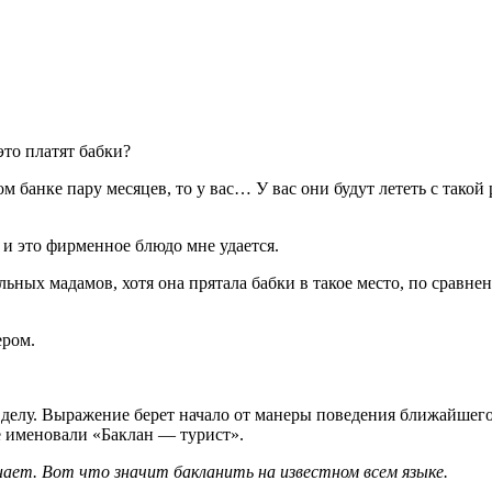
это платят бабки?
ом банке пару месяцев, то у вас… У вас они будут лететь с тако
 и это фирменное блюдо мне удается.
ольных мадамов, хотя она прятала бабки в такое место, по срав
ером.
 делу. Выражение берет начало от манеры поведения ближайшего
е именовали «Баклан — турист».
ает. Вот что значит бакланить на известном всем языке.