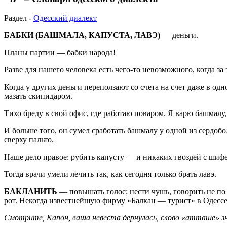
Раздел -
Одесский диалект
БАБКИ (БАШМАЛА, КАПУСТА, ЛАВЭ)
— деньги.
Планы партии — бабки народа!
Разве для нашего человека есть чего-то невозможного, когда за 
Когда у других деньги переползают со счета на счет даже в одн
мазать скипидаром.
Тихо бреду в свой офис, где работаю поваром. Я варю башмалу,
И больше того, он сумел сработать башмалу у одной из сердоб
сверху пальто.
Наше дело правое: рубить капусту — и никаких гвоздей с шиф
Тогда врачи умели лечить так, как сегодня только брать лавэ.
БАКЛАНИТЬ
— повышать голос; нести чушь, говорить не по
рот. Некогда известнейшую фирму «Балкан — турист» в Одесс
Смотрите, Капон, ваша невеста дернулась, слово «атташе» зн