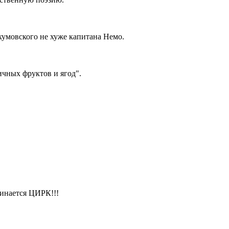
ахумовского не хуже капитана Немо.
ичных фруктов и ягод".
ачинается ЦИРК!!!