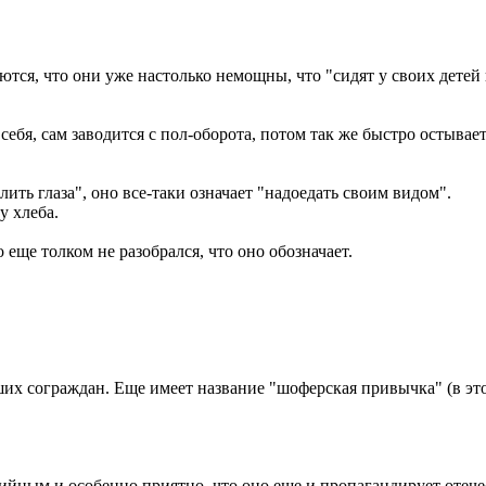
тся, что они уже настолько немощны, что "сидят у своих детей 
бя, сам заводится с пол-оборота, потом так же быстро остывает, 
ить глаза", оно все-таки означает "надоедать своим видом".
у хлеба.
 еще толком не разобрался, что оно обозначает.
их сограждан. Еще имеет название "шоферская привычка" (в эт
ийным и особенно приятно, что оно еще и пропагандирует отеч