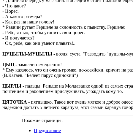
* Длинная очередь у магазина. Последним стоит пожилой евр
- Что дают?
- Цорес.
- А какого размера?
- Как раз на нашу голову!
* Раввин ругает Гершеле за склонность к пьянству. Гершеле:
- Ребе, я пью, чтобы утопить свои цорес.
- И получается?
- Ох, ребе, как они умеют плавать!..
ЦУЦЫЛЫ-МУЦЫЛЫ
- возня, суета. "Разводить "цуцылы-му
ЦЫЦ
- замолчи немедленно!
* Ему казалось, что он очень громко, по-хозяйски, кричит на р
(В.Катаев. "Белеет парус одинокий")
ЦЫРЛЫ
- пальцы. Раньше на Молдаванке одной из самых страш
почтением и раболепием прислуживать, угождать кому-то.
ЦЯТОЧКА
- пятнышко. Такое вот очень мягкое и доброе одесс
надеждой достать 5-летнего карапуза, этот самый карапуз гово
Похожие страницы:
Предисловие