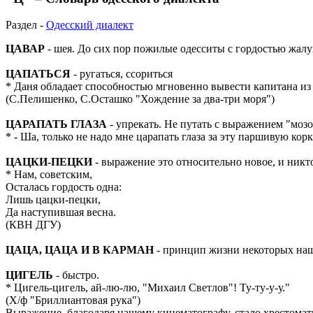
Раздел -
Одесский диалект
ЦАВАР
- шея. До сих пор пожилые одесситы с гордостью жалую
ЦАПАТЬСЯ
- ругаться, ссориться
* Даня обладает способностью мгновенно вывести капитана из се
(С.Пелишенко, С.Осташко "Хождение за два-три моря")
ЦАРАПАТЬ ГЛАЗА
- упрекать. Не путать с выражением "мозол
* - Ша, только не надо мне царапать глаза за эту паршивую корк
ЦАЦКИ-ПЕЦКИ
- выражение это относительно новое, и никто
* Нам, советским,
Осталась гордость одна:
Лишь цацки-пецки,
Да наступившая весна.
(КВН ДГУ)
ЦАЦА, ЦАЦА И В КАРМАН
- принцип жизни некоторых наш
ЦИГЕЛЬ
- быстро.
* Цигель-цигель, ай-лю-лю, "Михаил Светлов"! Ту-ту-у-у."
(Х/ф "Бриллиантовая рука")
Выражение, благодаря нашему кинематографу, стало хрестомат