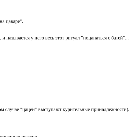
на цаваре".
и называется у него весь этот ритуал "поцапаться с батей"...
ом случае "цацей" выступают курительные принадлежности).
ественную поэзию.