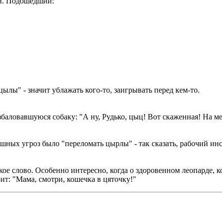
ей. Подошедший:
цылы" - значит ублажать кого-то, заигрывать перед кем-то.
азбаловавшуюся собаку: "А ну, Рудько, цыц! Вот скаженная! На м
ных угроз было "переломать цырлы" - так сказать, рабочий инст
кое слово. Особенно интересно, когда о здоровенном леопарде, к
рит: "Мама, смотри, кошечка в цяточку!"