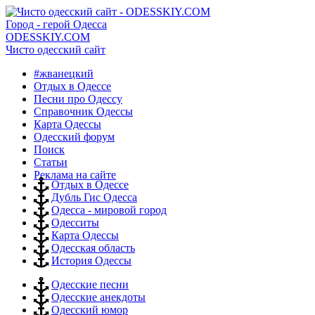
Город - герой Одесса
ODESSKIY.COM
Чисто одесский сайт
#жванецкий
Отдых в Одессе
Песни про Одессу
Справочник Одессы
Карта Одессы
Одесский форум
Поиск
Статьи
Реклама на сайте
Отдых в Одессе
Дубль Гис Одесса
Одесса - мировой город
Одесситы
Карта Одессы
Одесская область
История Одессы
Одесские песни
Одесские анекдоты
Одесский юмор