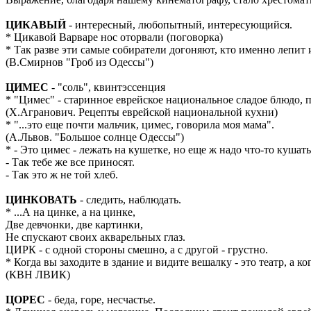
ЦИКАВЫЙ
- интересный, любопытный, интересующийся.
* Цикавой Варваре нос оторвали (поговорка)
* Так разве эти самые собиратели догоняют, кто именно лепит
(В.Смирнов "Гроб из Одессы")
ЦИМЕС
- "соль", квинтэссенция
* "Цимес" - старинное еврейское национальное сладое блюдо, 
(Х.Агранович. Рецепты еврейской национальной кухни)
* "...это еще почти мальчик, цимес, говорила моя мама".
(А.Львов. "Большое солнце Одессы")
* - Это цимес - лежать на кушетке, но еще ж надо что-то кушать
- Так тебе же все приносят.
- Так это ж не той хлеб.
ЦИНКОВАТЬ
- следить, наблюдать.
* ...А на цинке, а на цинке,
Две девчонки, две картинки,
Не спускают своих акварельных глаз.
ЦИРК - с одной стороны смешно, а с другой - грустно.
* Когда вы заходите в здание и видите вешалку - это театр, а к
(КВН ЛВИК)
ЦОРЕС
- беда, горе, несчастье.