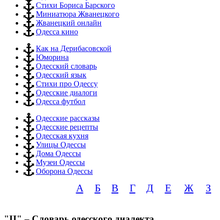
Стихи Бориса Барского
Миниатюра Жванецкого
Жванецкий онлайн
Одесса кино
Как на Дерибасовской
Юморина
Одесский словарь
Одесский язык
Стихи про Одессу
Одесские диалоги
Одесса футбол
Одесские рассказы
Одесские рецепты
Одесская кухня
Улицы Одессы
Дома Одессы
Музеи Одессы
Оборона Одессы
А
Б
В
Г
Д
Е
Ж
З
"Ц" – Словарь одесского диалекта