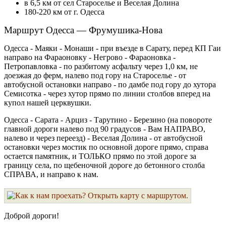
в 6,5 км от сел Староселье и Веселая Долина
180-220 км от г. Одесса
Маршрут Одесса — Фрумушика-Нова
Одесса - Маяки - Монаши - при въезде в Сарату, перед КП Гаи
направо на Фараоновку - Негрово - Фараоновка -
Петропавловка - по разбитому асфальту через 1,0 км, не
доезжая до ферм, налево под гору на Староселье - от
автобусной остановки направо - по дамбе под гору до хутора
Семисотка - через хутор прямо по линии столбов вперед на
купол нашей церквушки.
Одесса - Сарата - Арциз - Тарутино - Березино (на повороте
главной дороги налево под 90 градусов - Вам НАПРАВО,
налево и через переезд) - Веселая Долина - от автобусной
остановки через мостик по основной дороге прямо, справа
остается памятник, и ТОЛЬКО прямо по этой дороге за
границу села, по щебеночной дороге до бетонного столба
СПРАВА, и направо к нам.
Доброй дороги!