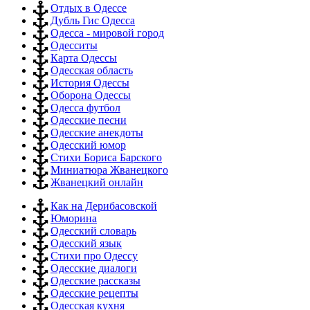
Отдых в Одессе
Дубль Гис Одесса
Одесса - мировой город
Одесситы
Карта Одессы
Одесская область
История Одессы
Оборона Одессы
Одесса футбол
Одесские песни
Одесские анекдоты
Одесский юмор
Стихи Бориса Барского
Миниатюра Жванецкого
Жванецкий онлайн
Как на Дерибасовской
Юморина
Одесский словарь
Одесский язык
Стихи про Одессу
Одесские диалоги
Одесские рассказы
Одесские рецепты
Одесская кухня