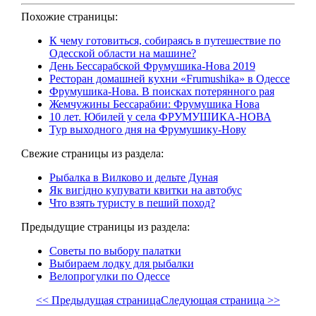
Похожие страницы:
К чему готовиться, собираясь в путешествие по
Одесской области на машине?
День Бессарабской Фрумушика-Нова 2019
Ресторан домашней кухни «Frumushika» в Одессе
Фрумушика-Нова. В поисках потерянного рая
Жемчужины Бессарабии: Фрумушика Нова
10 лет. Юбилей у села ФРУМУШИКА-НОВА
Тур выходного дня на Фрумушику-Нову
Свежие страницы из раздела:
Рыбалка в Вилково и дельте Дуная
Як вигідно купувати квитки на автобус
Что взять туристу в пеший поход?
Предыдущие страницы из раздела:
Советы по выбору палатки
Выбираем лодку для рыбалки
Велопрогулки по Одессе
<< Предыдущая страница
Следующая страница >>