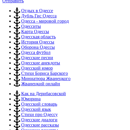
Отправить
Отдых в Одессе
Дубль Гис Одесса
Одесса - мировой город
Одесситы
Карта Одессы
Одесская область
История Одессы
Оборона Одессы
Одесса футбол
Одесские песни
Одесские анекдоты
Одесский юмор
Стихи Бориса Барского
Миниатюра Жванецкого
Жванецкий онлайн
Как на Дерибасовской
Юморина
Одесский словарь
Одесский язык
Стихи про Одессу
Одесские диалоги
Одесские рассказы