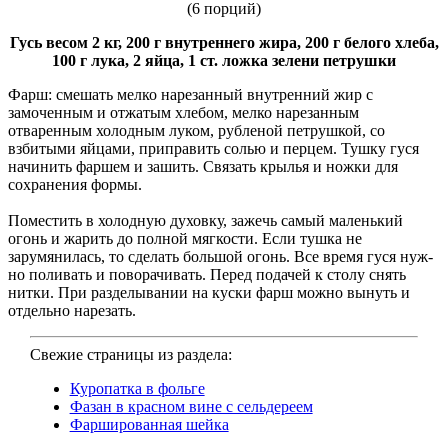
(6 порций)
Гусь весом 2 кг, 200 г внутреннего жира, 200 г белого хлеба,
100 г лука, 2 яйца, 1 ст. ложка зелени петрушки
Фарш: смешать мелко нарезанный внут­ренний жир с
замоченным и отжатым хле­бом, мелко нарезанным
отваренным холод­ным луком, рубленой петрушкой, со
взбиты­ми яйцами, приправить солью и перцем. Тушку гуся
начинить фаршем и зашить. Свя­зать крылья и ножки для
сохранения формы.
Поместить в холодную духовку, зажечь самый маленький
огонь и жарить до пол­ной мягкости. Если тушка не
зарумянилась, то сделать большой огонь. Все время гуся нуж­
но поливать и поворачивать. Перед подачей к столу снять
нитки. При разделыва­нии на куски фарш можно вынуть и
отдельно нарезать.
Свежие страницы из раздела:
Куропатка в фольге
Фазан в красном вине с сельдереем
Фаршированная шейка