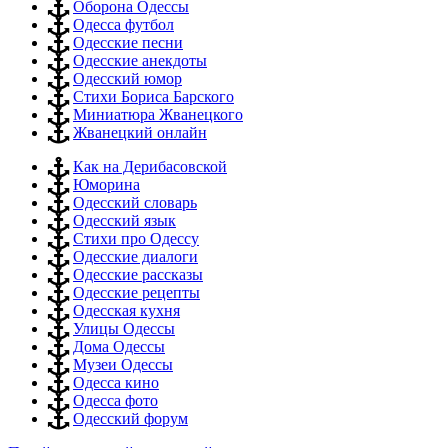
Оборона Одессы
Одесса футбол
Одесские песни
Одесские анекдоты
Одесский юмор
Стихи Бориса Барского
Миниатюра Жванецкого
Жванецкий онлайн
Как на Дерибасовской
Юморина
Одесский словарь
Одесский язык
Стихи про Одессу
Одесские диалоги
Одесские рассказы
Одесские рецепты
Одесская кухня
Улицы Одессы
Дома Одессы
Музеи Одессы
Одесса кино
Одесса фото
Одесский форум