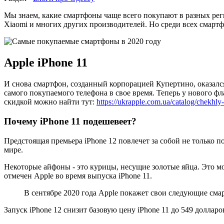
Мы знаем, какие смартфоны чаще всего покупают в разных рег
Xiaomi и многих других производителей. Но среди всех смартф
Apple iPhone 11
И снова смартфон, созданный корпорацией Купертино, оказался
самого покупаемого телефона в свое время. Теперь у нового фл
скидкой можно найти тут:
https://ukrapple.com.ua/catalog/chekhly
Почему iPhone 11 подешевеет?
Предстоящая премьера iPhone 12 повлечет за собой не только 
мире.
Некоторые айфоны - это курицы, несущие золотые яйца. Это мо
отмечен Apple во время выпуска iPhone 11.
В сентябре 2020 года Apple покажет свои следующие смар
Запуск iPhone 12 снизит базовую цену iPhone 11 до 549 долла