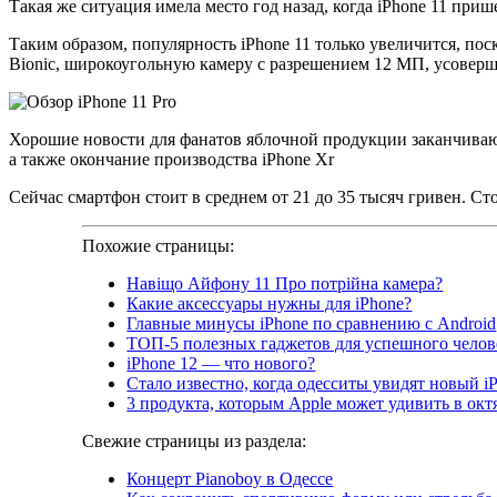
Такая же ситуация имела место год назад, когда iPhone 11 приш
Таким образом, популярность iPhone 11 только увеличится, по
Bionic, широкоугольную камеру с разрешением 12 МП, усоверше
Хорошие новости для фанатов яблочной продукции заканчиваютс
а также окончание производства iPhone Xr
Сейчас смартфон стоит в среднем от 21 до 35 тысяч гривен. Ст
Похожие страницы:
Навіщо Айфону 11 Про потрійна камера?
Какие аксессуары нужны для iPhone?
Главные минусы iPhone по сравнению с Android
ТОП-5 полезных гаджетов для успешного челов
iPhone 12 — что нового?
Стало известно, когда одесситы увидят новый i
3 продукта, которым Apple может удивить в окт
Свежие страницы из раздела:
Концерт Pianoboy в Одессе