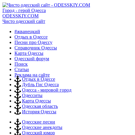
Город - герой Одесса
ODESSKIY.COM
Чисто одесский сайт
#жванецкий
Отдых в Одессе
Песни про Одессу
Справочник Одессы
Карта Одессы
Одесский форум
Поиск
Статьи
Реклама на сайте
Отдых в Одессе
Дубль Гис Одесса
Одесса - мировой город
Одесситы
Карта Одессы
Одесская область
История Одессы
Одесские песни
Одесские анекдоты
Одесский юмор