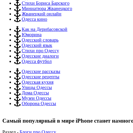
Стихи Бориса Барского
Миниатюра Жванецкого
Жванецкий онлайн
Одесса кино
Как на Дерибасовской
Юморина
Одесский словарь
Одесский язык
Стихи про Одессу
Одесские диалоги
Одесса футбол
Одесские рассказы
Одесские рецепты
Одесская кухня
Улицы Одессы
Дома Одессы
Музеи Одессы
Оборона Одессы
Самый популярный в мире iPhone станет намного
Раздел -
Блоги про Одессу