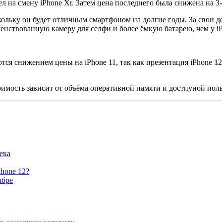
ел на смену iPhone Xr. Затем цена последнего была снижена на 3
скольку он будет отличным смартфоном на долгие годы. За свои 
нствованную камеру для селфи и более ёмкую батарею, чем у iP
я снижением цены на iPhone 11, так как презентация iPhone 12 
оимость зависит от объёма оперативной памяти и достпуной поль
ека
Phone 12?
ябре