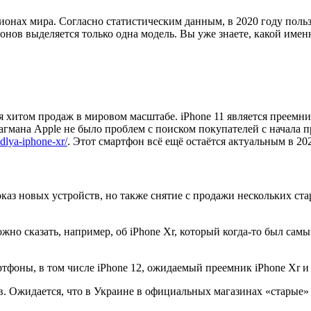
ионах мира. Согласно статистическим данным, в 2020 году поль
онов выделяется только одна модель. Вы уже знаете, какой име
 хитом продаж в мировом масштабе. iPhone 11 является преемни
агмана Apple не было проблем с поиском покупателей с начала пр
-dlya-iphone-xr/
. Этот смартфон всё ещё остаётся актуальным в 202
показ новых устройств, но также снятие с продажи нескольких с
жно сказать, например, об iPhone Xr, который когда-то был са
тфоны, в том числе iPhone 12, ожидаемый преемник iPhone Xr и 
ров. Ожидается, что в Украине в официальных магазинах «старые