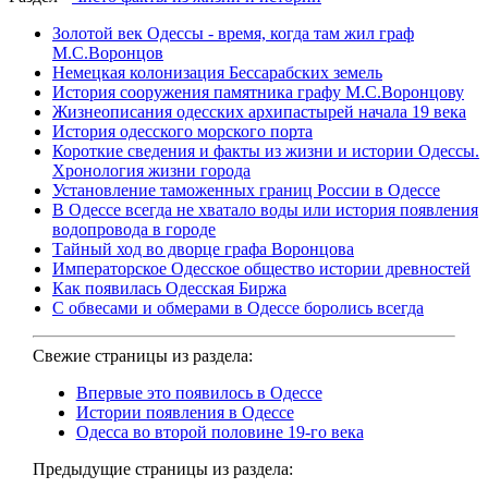
Золотой век Одессы - время, когда там жил граф
М.С.Воронцов
Немецкая колонизация Бессарабских земель
История сооружения памятника графу М.С.Воронцову
Жизнеописания одесских архипастырей начала 19 века
История одесского морского порта
Короткие сведения и факты из жизни и истории Одессы.
Хронология жизни города
Установление таможенных границ России в Одессе
В Одессе всегда не хватало воды или история появления
водопровода в городе
Тайный ход во дворце графа Воронцова
Императорское Одесское общество истории древностей
Как появилась Одесская Биржа
С обвесами и обмерами в Одессе боролись всегда
Свежие страницы из раздела:
Впервые это появилось в Одессе
Истории появления в Одессе
Одесса во второй половине 19-го века
Предыдущие страницы из раздела: