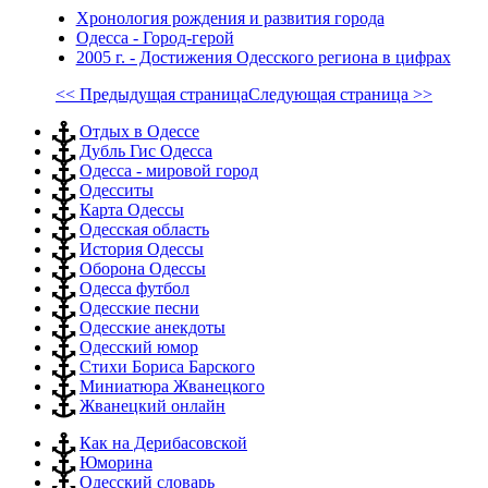
Хронология рождения и развития города
Одесса - Город-герой
2005 г. - Достижения Одесского региона в цифрах
<< Предыдущая страница
Следующая страница >>
Отдых в Одессе
Дубль Гис Одесса
Одесса - мировой город
Одесситы
Карта Одессы
Одесская область
История Одессы
Оборона Одессы
Одесса футбол
Одесские песни
Одесские анекдоты
Одесский юмор
Стихи Бориса Барского
Миниатюра Жванецкого
Жванецкий онлайн
Как на Дерибасовской
Юморина
Одесский словарь