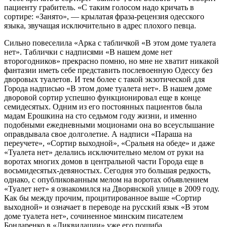
пациенту грабитель. «С таким голосом надо кричать в
сортире: «Занято», — крылатая фраза-рецензия одесского
языка, звучащая исключительно в адрес плохого певца.
Сильно повеселила «Арка с табличкой «В этом доме туалета
нет». Таблички с надписями «В нашем доме нет
второгодников» прекрасно помню, но мне не хватит никакой
фантазии иметь себе представить послевоенную Одессу без
дворовых туалетов. И тем более с такой экзотической для
Города надписью «В этом доме туалета нет». В нашем доме
дворовой сортир успешно функционировал еще в конце
семидесятых. Одним из его постоянных пациентов была
мадам Ерошкина на сто седьмом году жизни, и именно
подобными ежедневными моционами она во всеуслышание
оправдывала свое долголетие. А надписи «Параша на
переучете», «Сортир выходной», «Сральня на обеде» и даже
«Туалета нет» делались исключительно мелом от руки на
воротах многих домов в центральной части Города еще в
восьмидесятых-девяностых. Сегодня это большая редкость,
однако, с опубликованным мелом на воротах объявлением
«Туалет нет» я ознакомился на Дворянской улице в 2009 году.
Как бы между прочим, процитированное выше «Сортир
выходной» и означает в переводе на русский язык «В этом
доме туалета нет», сочиненное минским писателем
Бондаренко в «Ликвидации» уже его пошиба.