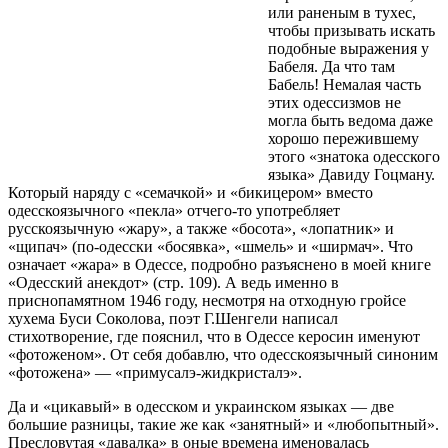
или раненым в тухес,
чтобы призывать искать
подобные выражения у
Бабеля. Да что там
Бабель! Немалая часть
этих одессизмов не
могла быть ведома даже
хорошо пережившему
этого «знатока одесского
языка» Давиду Гоцману.
Который наряду с «семачкой» и «бикицером» вместо
одесскоязычного «пекла» отчего-то употребляет
русскоязычную «жару», а также «босота», «лопатник» и
«щипач» (по-одесски «босявка», «шмель» и «ширмач». Что
означает «жара» в Одессе, подробно разъяснено в моей книге
«Одесский анекдот» (стр. 109). А ведь именно в
приснопамятном 1946 году, несмотря на отходную гройсе
хухема Буси Соколова, поэт Г.Шенгели написал
стихотворение, где пояснил, что в Одессе керосин именуют
«фотоженом». От себя добавлю, что одесскоязычный синоним
«фотожена» — «примусалэ-жидкристалэ».
Да и «цикавый» в одесском и украинском языках — две
большие разницы, такие же как «занятный» и «любопытный».
Пресловутая «давалка» в оные времена именовалась