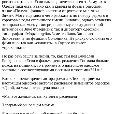
рогатки котов…». Если вам еще хочется песен за Зяму, их в
Одессе таки есть. Равно как и крылатая фраза в одесском
языке «Получи, фашист, кастетом от русского мальчика
Зямы». Могу еще много чего рассказать по поводу редкого в
сороковые годы старинного имени Зиновий, однако оставляю
это право как моему эмигрировавшему соседу довоенной
штымповки Зяме Фраерману, так и директору одесской
типографии «Моряк» дубль Зяме, то бишь Зиновию
Зиновьевичу по фамилии Солонинка. Не рискую склонять его
фамилию, так как «склонять» в Одессе означает
«проклинать».
Но раз речь зашла за песни, то, как там пел Вячеслав
Бондаренко: «Если в фильме день рождения Гоцмана больше
похож на поминки, то в романе это настоящее одесское
застолье с соответствующими песнями и тостами»? Или!
Вот как с точки зрения автора романа «Ликвидация» на
настоящем одесском застолье распевают знаменитое одесское
«Да ой, да мама, первацуца оца-ца»:
«Мы все женились, мы куплеты распевали
Тарарым-бары голцем мама-у
Я расскажу вам об одной одесской свадьбе….»