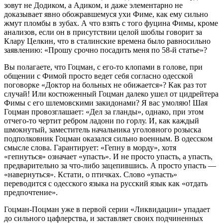
зовут не Додиком, а Адиком, и даже элементарно не
доказывает явно обожравшемуся ухи Фиме, как ему сильно
жмут пломбы в зубах. А что взять с того фуцина Фимы, кроме
анализов, если он в присутствии целой шоблы говорит за
Клару Целкин, что в сталинские времена было равносильно
заявлению: «Прошу срочно посадить меня по 58-й статье»?
Вы полагаете, что Гоцман, с его-то клопами в голове, при
общении с Фимой просто ведет себя согласно одесской
поговорке «Доктор на больных не обижается»? Как раз тот
случай! Или костюженный Гоцман далеко ушел от цидрейтера
Фимы с его шлемовскими закидонами? Я вас умоляю! Шая
Гоцман провозглашает: «Дел за гланды», однако, при этом
отчего-то чертит ребром ладони по горлу. И, как каждый
шмокнутый, заместитель начальника уголовного розыска
подполковник Гоцман оказался сильно военным. В одесском
смысле слова. Гарантирует: «Гепну в морду», хотя
«гепнуться» означает «упасть». И не просто упасть, а упасть,
предварительно за что-либо зацепившись. А просто упасть —
«навернуться». Кстати, о птичках. Слово «упасть»
переводится с одесского языка на русский язык как «отдать
предпочтение».
Гоцман-Поцман уже в первой серии «Ликвидации» упадает
до сильного цафлерства, и заставляет своих подчиненных