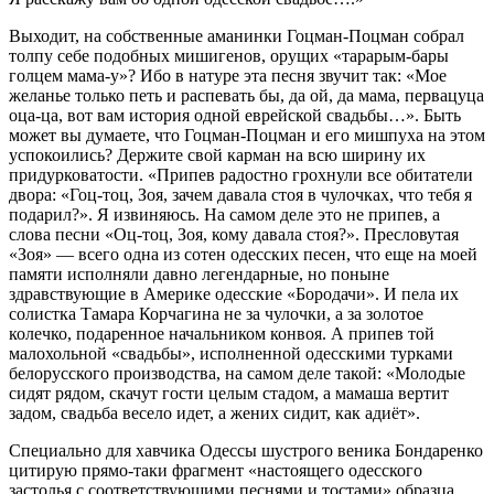
Выходит, на собственные аманинки Гоцман-Поцман собрал
толпу себе подобных мишигенов, орущих «тарарым-бары
голцем мама-у»? Ибо в натуре эта песня звучит так: «Мое
желанье только петь и распевать бы, да ой, да мама, первацуца
оца-ца, вот вам история одной еврейской свадьбы…». Быть
может вы думаете, что Гоцман-Поцман и его мишпуха на этом
успокоились? Держите свой карман на всю ширину их
придурковатости. «Припев радостно грохнули все обитатели
двора: «Гоц-тоц, Зоя, зачем давала стоя в чулочках, что тебя я
подарил?». Я извиняюсь. На самом деле это не припев, а
слова песни «Оц-тоц, Зоя, кому давала стоя?». Пресловутая
«Зоя» — всего одна из сотен одесских песен, что еще на моей
памяти исполняли давно легендарные, но поныне
здравствующие в Америке одесские «Бородачи». И пела их
солистка Тамара Корчагина не за чулочки, а за золотое
колечко, подаренное начальником конвоя. А припев той
малохольной «свадьбы», исполненной одесскими турками
белорусского производства, на самом деле такой: «Молодые
сидят рядом, скачут гости целым стадом, а мамаша вертит
задом, свадьба весело идет, а жених сидит, как адиёт».
Специально для хавчика Одессы шустрого веника Бондаренко
цитирую прямо-таки фрагмент «настоящего одесского
застолья с соответствующими песнями и тостами» образца