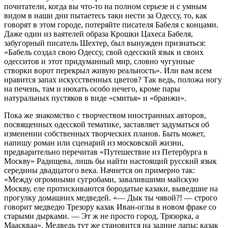
почитатели, когда вы что-то на полном серьезе и с умным
видом в наши дни пытаетесь таки нести за Одессу, то, как
говорят в этом городе, потеряйте писателя Бабеля с концами.
Даже один из ваятелей образа Крошки Цахеса Бабеля,
забугорный писатель Шехтер, был вынужден признаться:
«Бабель создал свою Одессу, свой одесский язык и своих
одесситов и этот придуманный мир, словно чугунные
створки ворот перекрыл живую реальность». Или вам всем
нравится запах искусственных цветов? Так ведь, положа ногу
на печень, там и нюхать особо нечего, кроме пары
натуральных пустяков в виде «смитья» и «бранжи».
Пока же знакомство с творчеством иностранных авторов,
посвященных одесской тематике, заставляет задуматься об
изменении собственных творческих планов. Быть может,
напишу роман или сценарий из московской жизни,
предварительно перечитав «Путешествие из Петербурга в
Москву» Радищева, лишь бы найти настоящий русский язык
середины двадцатого века. Начнется он примерно так:
«Между огромными сугробами, завалившими майскую
Москву, еле протискиваются бородатые казаки, выведшие на
прогулку домашних медведей. «— Дык ты чявой?! — строго
говорит медведю Трезору казак Иван-оглы в новом фраке со
старыми дырками. — Эт ж не просто город, Трязорка, а
Мааскваа». Медведь тут же становится на задние лапы; казак