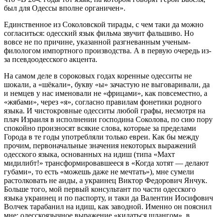
был для Одессы вполне органичен».
Единственное из Соколовской тирады, с чем таки да можно
согласиться: одесский язык фильма звучит фальшиво. Но
вовсе не по причине, указанной разгневанным ученым-
филологом импортного производства. А в первую очередь из-
за псевдоодесского акцента.
На самом деле в сороковых годах коренные одесситы не
шокали, а «шёкали», букву «ы» зачастую не выговаривали, да
и немцев у нас именовали не «фрицами», как повсеместно, а
«жябами», через «я», согласно правилам фонетики родного
языка. И чистокровные одесситы любой графы, несмотря на
плач Израиля в исполнении господина Соколова, по сию пору
спокойно произносят всякие слова, которые за пределами
Города в те годы употребляли только евреи. Как бы между
прочим, первоначальные значения некоторых выражений
одесского языка, основанных на идиш (типа «Махт
мидилибт!» трансформировавшееся в «Когда хотят — делают
губами», то есть «можешь даже не мечтать»), мне сумели
растолковать не аиды, а украинец Виктор Федорович Янчук.
Больше того, мой первый консультант по части одесского
языка украинец и по паспорту, и таки да Валентин Иосифович
Волчек тарабанил на идиш, как заводной. Именно он пояснил
мне: одесскоязычное выражение «кидаться шлангом», в