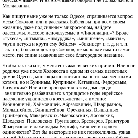
одесском языке». И на этом языке говорили не только жители
Молдаванки.
Как пишут ныне уже не только Одессе, спрашивается вопрос:
месье Соколов, или в рассказах Бабеля вы при всем своем
желании, даже под сильным микроскопом, найдете
одессизмы, массово используемые в «Ликвидации»? Вроде
«тухеса», «штымпа», «шмурдяка», «мишигене», «мансы»,
«купи петуха и крути ему бейцем», «бикицер» и т. д. и т. п.
Так что, большой доктор Соколов, не морочьте нам то самое
место, где спина заканчивает свое благородное название.
Чтобы так сказать, у меня есть жменя веских причин. Или я не
родился уже после Холокоста в одном из самых известных
домов Одессы, многократно описанном не только местными
котами, но и Буниным, Куприным, Катаевым, Федоровым,
Лазурским? Или я не произрастал в том доме среди
«значительно разбавившего в тридцатые годы еврейское
население украинского крестьянства», а именно:
Рабиновичей, Хаймовичей, Абрамовичей, Шварцманов,
Мильштейнов, Блинштейнов, Оречкиных, Вышкиных,
Гринбергов, Макаревских, Чмерковских, Лосовских,
Шведских, Павловских, Грунтваков, Бреслеров, Гранатуров,
Фраерманов и даже мадам Вургафт, жившей в гордом
одиночестве? Вот бы некоторые из них повеселились, узнав,
что «В 20-е годы тот язык, на котором говорят герои Бабеля,