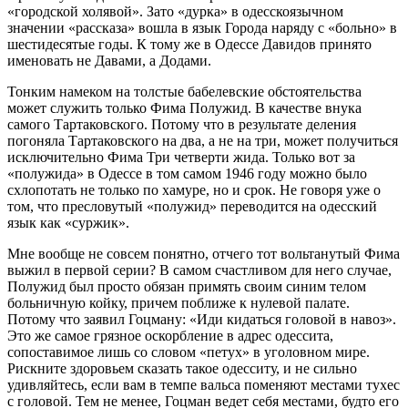
«городской холявой». Зато «дурка» в одесскоязычном
значении «рассказа» вошла в язык Города наряду с «больно» в
шестидесятые годы. К тому же в Одессе Давидов принято
именовать не Давами, а Додами.
Тонким намеком на толстые бабелевские обстоятельства
может служить только Фима Полужид. В качестве внука
самого Тартаковского. Потому что в результате деления
погоняла Тартаковского на два, а не на три, может получиться
исключительно Фима Три четверти жида. Только вот за
«полужида» в Одессе в том самом 1946 году можно было
схлопотать не только по хамуре, но и срок. Не говоря уже о
том, что пресловутый «полужид» переводится на одесский
язык как «суржик».
Мне вообще не совсем понятно, отчего тот вольтанутый Фима
выжил в первой серии? В самом счастливом для него случае,
Полужид был просто обязан примять своим синим телом
больничную койку, причем поближе к нулевой палате.
Потому что заявил Гоцману: «Иди кидаться головой в навоз».
Это же самое грязное оскорбление в адрес одессита,
сопоставимое лишь со словом «петух» в уголовном мире.
Рискните здоровьем сказать такое одесситу, и не сильно
удивляйтесь, если вам в темпе вальса поменяют местами тухес
с головой. Тем не менее, Гоцман ведет себя местами, будто его