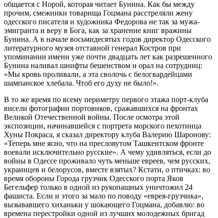
общается с Норой, которая читает Бунина. Как бы между
прочим, смежники товарища Гоцмана расстреляли жену
одесского писателя и художника Федорова не так за мужа-
эмигранта и веру в Бога, как за хранение книг вражины
Бунина. А в начале восьмидесятых годов директор Одесского
литературного музея отставной генерал Костров при
упоминании имени уже почти двадцать лет как разрешенного
Бунина наливал шнифты бешенством и орал на сотрудниц:
«Мы кровь проливали, а эта сволочь с белогвардейцами
шампанское хлебала. Чтоб его духу не было!».
В то же время по всему периметру первого этажа порт-клуба
висели фотографии портовиков, сражавшихся на фронтах
Великой Отечественной войны. После осмотра этой
экспозиции, начинавшейся с портрета морского пехотинца
Хуны Покраса, я сказал директору клуба Валерию Шаронову:
«Теперь мне ясно, что на пресловутом Ташкентском фронте
воевали исключительно русские». А чему удивляться, если до
войны в Одессе проживало чуть меньше евреев, чем русских,
украинцев и белорусов, вместе взятых? Кстати, о птичках: во
время обороны Города грузчик Одесского порта Яков
Бегельфер только в одной из рукопашных уничтожил 24
фашиста. Если и этого за мало по поводу «еврея-грузчика»,
вызывавшего хиханьки у шокающего Гоцмана, добавлю: во
времена перестройки одной из лучших молодежных бригад