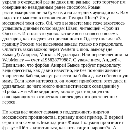
украли в очередной раз на днях или раньше, зато торгуют им
совершенно невиданным ранее способом. Роман
растиражирован не на бумаге, а на лазерных аудиодисках. Вам
надо этих мансов в исполнении Тамары Швец? Их у
москвичей таки есть. Ой, что вы знаете: мне тоже захотелось
услышать дивный голос мадам Швец, читающей «Гроб из
Одессы». И стоит это удовольствие всего-навсего восемь
долларов, как следует из присланного в Одессу письма: «За
границу России мы высылаем заказы только по предоплате.
Оплатить заказ можно через Western Union. Быкову (не
Зыкову!) Андрею, Москва. В долларах. Или перечислением на
WebMoney — счет z195628779887. С уважением, Андрей».
Правильно, что форбан Андрей Быков требует предоплату:
ведь одесситы, как давно известно, не без помощи жизни и
творчества Бабеля, могут развести на бабки даже собственную
маму. Если кому интересно, он может приобрести этот диск и
удивляться: до чего много лингвистических совпадений у
«Гроба…» и «Ликвидации», вплоть до стопроцентно
совпадающих экзотических кличек двух второстепенных
героев.
Но когда вас ломает сармачно поддерживать пиратов
московского производства, приведу иной пример. В первой
серии той самой «Ликвидации» Фима Полужид произносит
фразу: «Шё ты кипятишься, как тот агицин паровоз?». А