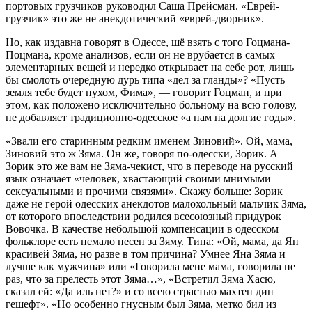
портовых грузчиков руководил Саша Прейсман. «Еврей-
грузчик» это же не анекдотический «еврей-дворник».
Но, как издавна говорят в Одессе, шё взять с того Гоцмана-
Поцмана, кроме анализов, если он не врубается в самых
элементарных вещей и нередко открывает на себе рот, лишь
бы смолоть очередную дурь типа «дел за гланды»? «Пусть
земля тебе будет пухом, Фима», — говорит Гоцман, и при
этом, как положено исключительно больному на всю голову,
не добавляет традиционно-одесское «а нам на долгие годы».
«Звали его старинным редким именем Зиновий». Ой, мама,
Зиновий это ж Зяма. Он же, говоря по-одесски, Зорик. А
Зорик это же вам не Зяма-чекист, что в переводе на русский
язык означает «человек, хвастающий своими мнимыми
сексуальными и прочими связями». Скажу больше: Зорик
даже не герой одесских анекдотов малохольный мальчик Зяма,
от которого впоследствии родился всесоюзный придурок
Вовочка. В качестве небольшой компенсации в одесском
фольклоре есть немало песен за Зяму. Типа: «Ой, мама, да Ян
красивей Зяма, но разве в том причина? Умнее Яна Зяма и
лучше как мужчина» или «Говорила мене мама, говорила не
раз, что за прелесть этот Зяма…», «Встретил Зяма Хасю,
сказал ей: «Да иль нет?» и со всею страстью махтен дин
гешефт». «Но особенно гнусным был Зяма, метко бил из