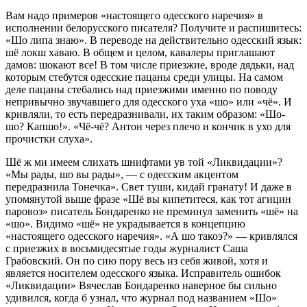
Вам надо примеров «настоящего одесского наречия» в
исполнении белорусского писателя? Получите и распишитесь:
«Шо липа знаю». В переводе на действительно одесский язык:
шё локш хаваю. В общем и целом, кавалеры приглашают
дамов: шокают все! В том числе приезжие, вроде дядьки, над
которым стебутся одесские пацаны среди улицы. На самом
деле пацаны стебались над приезжими именно по поводу
непривычно звучавшего для одесского уха «шо» или «чё». И
кривляли, то есть передразнивали, их таким образом: «Шо-
шо? Капшо!». «Чё-чё? Антон через плечо и кончик в ухо для
прочистки слуха».
Шё ж ми имеем слихать шнифтами ув той «Ликвидации»?
«Мы рады, шо вы рады», — с одесским акцентом
передразнила Тонечка». Свет туши, кидай гранату! И даже в
упомянутой выше фразе «Шё вы кипетитеся, как тот агицин
паровоз» писатель Бондаренко не преминул заменить «шё» на
«шо». Видимо «шё» не украдывается в концепцию
«настоящего одесского наречия». «А шо такоэ?» — кривлялся
с приезжих в восьмидесятые годы журналист Саша
Грабовский. Он по сию пору весь из себя живой, хотя и
является носителем одесского языка. Исправитель ошибок
«Ликвидации» Вячеслав Бондаренко наверное бы сильно
удивился, когда б узнал, что журнал под названием «Шо»