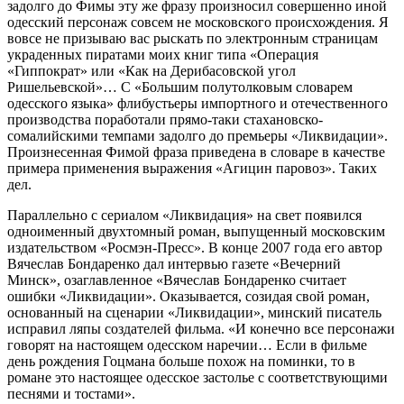
задолго до Фимы эту же фразу произносил совершенно иной
одесский персонаж совсем не московского происхождения. Я
вовсе не призываю вас рыскать по электронным страницам
украденных пиратами моих книг типа «Операция
«Гиппократ» или «Как на Дерибасовской угол
Ришельевской»… С «Большим полутолковым словарем
одесского языка» флибустьеры импортного и отечественного
производства поработали прямо-таки стахановско-
сомалийскими темпами задолго до премьеры «Ликвидации».
Произнесенная Фимой фраза приведена в словаре в качестве
примера применения выражения «Агицин паровоз». Таких
дел.
Параллельно с сериалом «Ликвидация» на свет появился
одноименный двухтомный роман, выпущенный московским
издательством «Росмэн-Пресс». В конце 2007 года его автор
Вячеслав Бондаренко дал интервью газете «Вечерний
Минск», озаглавленное «Вячеслав Бондаренко считает
ошибки «Ликвидации». Оказывается, созидая свой роман,
основанный на сценарии «Ликвидации», минский писатель
исправил ляпы создателей фильма. «И конечно все персонажи
говорят на настоящем одесском наречии… Если в фильме
день рождения Гоцмана больше похож на поминки, то в
романе это настоящее одесское застолье с соответствующими
песнями и тостами».