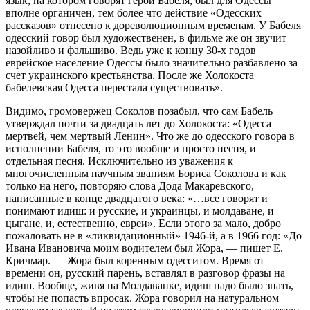
язык, на котором говорят герои Бабеля, был для Одессы
вполне органичен, тем более что действие «Одесских
рассказов» отнесено к дореволюционным временам. У Бабеля
одесский говор был художественен, в фильме же он звучит
назойливо и фальшиво. Ведь уже к концу 30-х годов
еврейское население Одессы было значительно разбавлено за
счет украинского крестьянства. После же Холокоста
бабелевская Одесса перестала существовать».
Видимо, громовержец Соколов позабыл, что сам Бабель
утверждал почти за двадцать лет до Холокоста: «Одесса
мертвей, чем мертвый Ленин». Что же до одесского говора в
исполнении Бабеля, то это вообще и просто песня, и
отдельная песня. Исключительно из уважения к
многочисленным научным званиям Бориса Соколова и как
только на него, повторяю слова Дода Макаревского,
написанные в конце двадцатого века: «…все говорят и
понимают идиш: и русские, и украинцы, и молдаване, и
цыгане, и, естественно, евреи». Если этого за мало, добро
пожаловать не в «ликвидационный» 1946-й, а в 1966 год: «До
Ивана Ивановича моим водителем был Жора, — пишет Е.
Кричмар. — Жора был коренным одесситом. Время от
времени он, русский парень, вставлял в разговор фразы на
идиш. Вообще, живя на Молдаванке, идиш надо было знать,
чтобы не попасть впросак. Жора говорил на натуральном