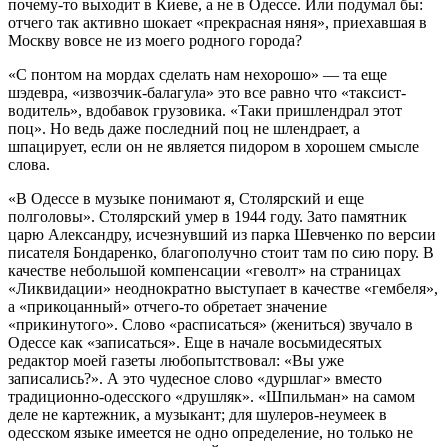
почему-то выходит в Киеве, а не в Одессе. Или подумал бы:
отчего так активно шокает «прекрасная няня», приехавшая в
Москву вовсе не из моего родного города?
«С понтом на мордах сделать нам нехорошо» — та еще
шэдевра, «извозчик-балагула» это все равно что «таксист-
водитель», вдобавок грузовика. «Таки пришлендрал этот
поц». Но ведь даже последний поц не шлендрает, а
шпацирует, если он не является пидором в хорошем смысле
слова.
«В Одессе в музыке понимают я, Столярский и еще
полголовы». Столярский умер в 1944 году. Зато памятник
царю Александру, исчезнувший из парка Шевченко по версии
писателя Бондаренко, благополучно стоит там по сию пору. В
качестве небольшой компенсации «геволт» на страницах
«Ликвидации» неоднократно выступает в качестве «гембеля»,
а «прикоцанный» отчего-то обретает значение
«прикинутого». Слово «расписаться» (жениться) звучало в
Одессе как «записаться». Еще в начале восьмидесятых
редактор моей газеты любопытствовал: «Вы уже
записались?». А это чудесное слово «дуршлаг» вместо
традиционно-одесского «друшляк». «Шпильман» на самом
деле не картежник, а музыкант; для шулеров-неумеек в
одесском языке имеется не одно определение, но только не