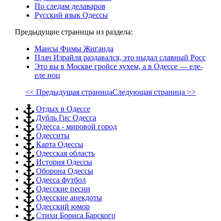
По следам делаваров
Русский язык Одессы
Предыдущие страницы из раздела:
Мансы Фимы Жиганда
Плач Израйля раздавался, это ныдал славный Росс
Это вы в Москве гройсе хухем, а в Одессе — еле-
еле поц
<< Предыдущая страница
Следующая страница >>
Отдых в Одессе
Дубль Гис Одесса
Одесса - мировой город
Одесситы
Карта Одессы
Одесская область
История Одессы
Оборона Одессы
Одесса футбол
Одесские песни
Одесские анекдоты
Одесский юмор
Стихи Бориса Барского