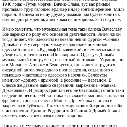
1946 года: «Гутен морген, Вячик-Слава, вус вас раньше
пропадало труф галошес афдизер индер зонтик афенбэн. Миль
пардон. Выпьем за нашу дружбу домами: вы будете ходить к
нам на дни рождения, а мы к вам на похороны. Зай гизунт!».
Имею заметить, что музыкальная тема таки близка Вячеславу
Бондаренко по роду его основной деятельности. Зачем же он
тогда пишет, что одесситы называли некий фургон «Сонька-
Дримба»? Эту гаерскую хохму выдал ныне покойный
одесский писатель Рудольф Ольшевский, в чем легко можно
убедиться, прочитав его «Поговорим за Одессу». Дримба —
музыкальный инструмент, известный не только в Украине, но
и в Молдове. А также в Белоруссии, где живет и трудится
очередной автор очередного произведения, созданного с
помощью «настоящего одесского наречия». Белорусы
именуют «дримбу» дрымбой, а россияне — варганом. В
Одессе же давным-давно сварганили выражение «Манька-
Дрымбалка». И распространили его не без помощи опять-таки
свадебной песни: ««И вот пока вся свадьба выпивала, плясала
фрейлехс, гопака, невеста Манька-Дрымбалка слиняла и
захромала в Губчека». Так что между «кошкой-хромоножкой»
в исполнении Джанни Родари и той Сонькой Дримбой таки
имеется кое-какого визуального сходства.
Писатели и ученые, восторженные читатели и откликанты-