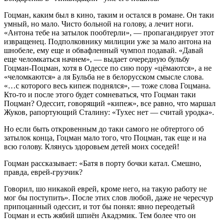
Гоцман, каким был в кино, таким и остался в романе. Он таки
умный, но мало. Чисто больной на голову, а лечит ноги.
«Антона тебе на затылок пообтерли», — пропагандирует этот
извращенец. Подполковнику милиции уже за мало антона на
шнобеле, ему еще и обвафленный чумпол подавай. «Давай
еще челомкаться начнем», — выдает очередную бульбу
Гоцман-Поцман, хотя в Одессе по сию пору «цёмаются», а не
«челомкаются» а ля Бульба не в белорусском смысле слова.
«…с которого весь кипеж поднялся», — тоже слова Гоцмана.
Кто-то и после этого будет сомневаться, что Гоцман таки
Поцман? Одессит, говорящий «кипеж», все равно, что маршал
Жуков, рапортующий Сталину: «Тухес нет — считай уродка».
Но если быть откровенным до таки самого не обтертого об
затылок конца, Гоцман мало того, что Поцман, так еще и на
всю голову. Клянусь здоровьем детей моих соседей!
Гоцман рассказывает: «Батя в порту бочки катал. Смешно,
правда, еврей-грузчик?
Говорил, шо никакой еврей, кроме него, на такую работу не
мог бы поступить». После этих слов любой, даже не чересчур
припоцанный одессит, и тот бы понял: явно переодетый
Гоцман и есть жябий шпиён Акадэмик. Тем более что он