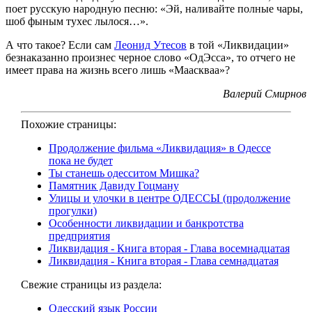
поет русскую народную песню: «Эй, наливайте полные чары,
шоб фыным тухес лылося…».
А что такое? Если сам
Леонид Утесов
в той «Ликвидации»
безнаказанно произнес черное слово «ОдЭсса», то отчего не
имеет права на жизнь всего лишь «Мааскваа»?
Валерий Смирнов
Похожие страницы:
Продолжение фильма «Ликвидация» в Одессе
пока не будет
Ты станешь одесситом Мишка?
Памятник Давиду Гоцману
Улицы и улочки в центре ОДЕССЫ (продолжение
прогулки)
Особенности ликвидации и банкротства
предприятия
Ликвидация - Книга вторая - Глава восемнадцатая
Ликвидация - Книга вторая - Глава семнадцатая
Свежие страницы из раздела:
Одесский язык России