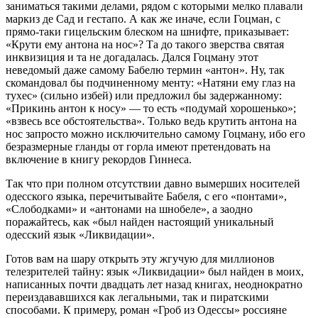
заниматься такими делами, рядом с которыми мелко плавали
маркиз де Сад и гестапо. А как же иначе, если Гоцман, с
прямо-таки гицельским блеском на шнифте, приказывает:
«Крути ему антона на нос»? Та до такого зверства святая
инквизиция и та не догадалась. Дался Гоцману этот
неведомый даже самому Бабелю термин «антон». Ну, так
скомандовал бы подчиненному менту: «Натяни ему глаз на
тухес» (сильно избей) или предложил бы задержанному:
«Прикинь антон к носу» — то есть «подумай хорошенько»;
«взвесь все обстоятельства». Только ведь крутить антона на
нос запросто можно исключительно самому Гоцману, ибо его
безразмерные гланды от горла имеют претендовать на
включение в книгу рекордов Гиннеса.
Так что при полном отсутствии давно вымерших носителей
одесского языка, перечитывайте Бабеля, с его «понтами»,
«Слободками» и «антонами на шнобеле», а заодно
поражайтесь, как «был найден настоящий уникальный
одесский язык «Ликвидации».
Готов вам на шару открыть эту жгучую для миллионов
телезрителей тайну: язык «Ликвидации» был найден в моих,
написанных почти двадцать лет назад книгах, неоднократно
переиздававшихся как легальными, так и пиратскими
способами. К примеру, роман «Гроб из Одессы» россияне