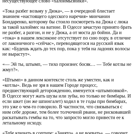
несуществующее слово «халоймызники».
«Тока разбег возьму у Дюка», — в очередной блистает
знанием «настоящего одесского наречия» минчанин
Бондаренко, которому бы стоило посмотреть на Дюка с люка
за такой халоймес на ватине. В Одессе зачастую принято брать
не разбег, а разгон, и не у Дюка, а от моста до бойни. Да и
«тока» в нашем лексиконе отсутствует по сию пору, в отличие
от лаконичного «сейчас», переводящегося на русский язык
как: «Будешь ждать до тех пор, пока у тебя на ладонях волосы
не вырастут».
«— Эй ты, штымп, — тихо произнес босяк… — Тебе котлы не
жмут?».
«Штымп» в данном контексте столь же уместен, как и
«котлы». Ведь не зря в нашем Городе процесс,
предшествующий деторождению, именуется «штымповкой».
В Одессе могут жать шузы или зубы, но только не бимбары. И
если шкет (он же шпингалет) ходил в те годы при бимбарах,
это уже о чем-то говорило. В частности, что связываться с
ним себе дороже, тем более толчочной рвани, не рисковавшей
раскатывать гембы на то, что запросто могло привести ее к
летальному исходу.
«Тебе кричать в сортире: «Занято», а не воевать», — говорит