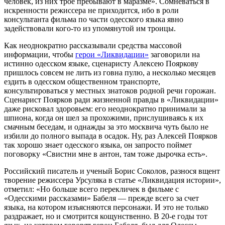
человек, из них трое пребывают в маразме». Сомневаться в
искренности режиссера не приходится, ибо в роли
консультанта фильма по части одесского языка явно
задействовали кого-то из упомянутой им троицы.
Как неоднократно рассказывали средства массовой
информации, чтобы
герои «Ликвидации»
заговорили на
истинно одесском языке, сценаристу Алексею Пояркову
пришлось совсем не лить из говна пулю, а несколько месяцев
ездить в одесском общественном транспорте,
консультироваться у местных знатоков родной речи горожан.
Сценарист Поярков ради жизненной правды в «Ликвидации»
даже рисковал здоровьем: его неоднократно принимали за
шпиона, когда он шел за прохожими, прислушиваясь к их
смачным беседам, и однажды за это москвича чуть было не
избили до полного выпада в осадок. Ну, раз Алексей Поярков
так хорошо знает одесского языка, он запросто поймет
поговорку «Свистни мне в антон, там тоже дырочка есть».
Российский писатель и ученый Борис Соколов, разнося вщент
творение режиссера Урсуляка в статье «Ликвидация истории»,
отметил: «Но больше всего перекличек в фильме с
«Одесскими рассказами» Бабеля — прежде всего за счет
языка, на котором изъясняются персонажи. И это не только
раздражает, но и смотрится кощунственно. В 20-е годы тот