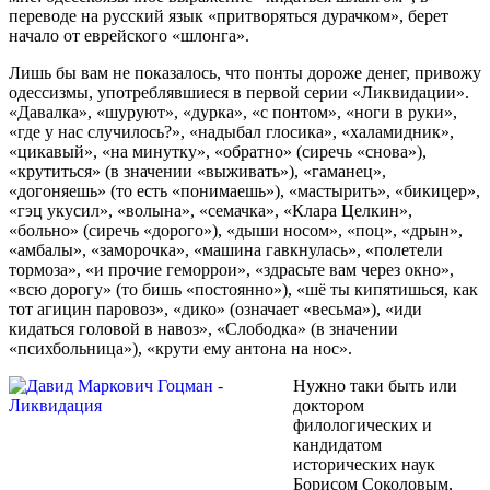
переводе на русский язык «притворяться дурачком», берет
начало от еврейского «шлонга».
Лишь бы вам не показалось, что понты дороже денег, привожу
одессизмы, употреблявшиеся в первой серии «Ликвидации».
«Давалка», «шуруют», «дурка», «с понтом», «ноги в руки»,
«где у нас случилось?», «надыбал глосика», «халамидник»,
«цикавый», «на минутку», «обратно» (сиречь «снова»),
«крутиться» (в значении «выживать»), «гаманец»,
«догоняешь» (то есть «понимаешь»), «мастырить», «бикицер»,
«гэц укусил», «волына», «семачка», «Клара Целкин»,
«больно» (сиречь «дорого»), «дыши носом», «поц», «дрын»,
«амбалы», «заморочка», «машина гавкнулась», «полетели
тормоза», «и прочие геморрои», «здрасьте вам через окно»,
«всю дорогу» (то бишь «постоянно»), «шё ты кипятишься, как
тот агицин паровоз», «дико» (означает «весьма»), «иди
кидаться головой в навоз», «Слободка» (в значении
«психбольница»), «крути ему антона на нос».
Нужно таки быть или
доктором
филологических и
кандидатом
исторических наук
Борисом Соколовым,