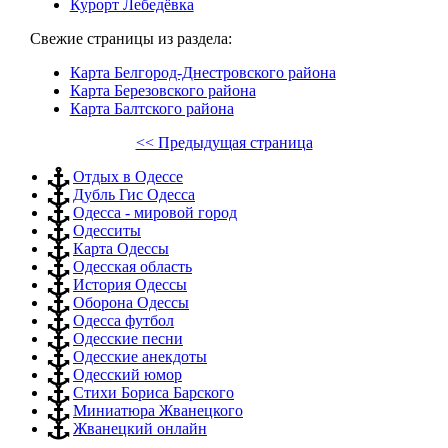
Курорт Лебедёвка
Свежие страницы из раздела:
Карта Белгород-Днестровского района
Карта Березовского района
Карта Балтского района
<< Предыдущая страница
Отдых в Одессе
Дубль Гис Одесса
Одесса - мировой город
Одесситы
Карта Одессы
Одесская область
История Одессы
Оборона Одессы
Одесса футбол
Одесские песни
Одесские анекдоты
Одесский юмор
Стихи Бориса Барского
Миниатюра Жванецкого
Жванецкий онлайн