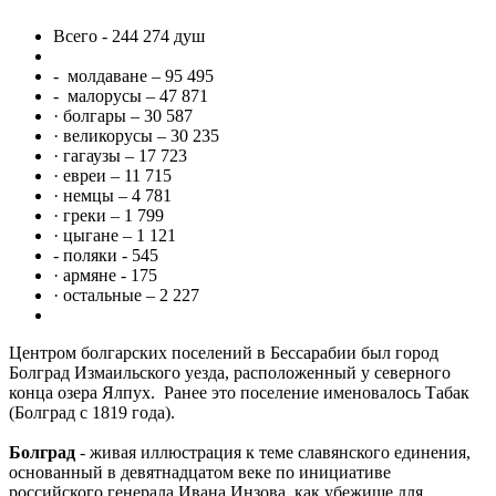
Всего - 244 274 душ
- молдаване – 95 495
- малорусы – 47 871
· болгары – 30 587
· великорусы – 30 235
· гагаузы – 17 723
· евреи – 11 715
· немцы – 4 781
· греки – 1 799
· цыгане – 1 121
- поляки - 545
· армяне - 175
· остальные – 2 227
Центром болгарских поселений в Бессарабии был город
Болград Измаильского уезда, расположенный у северного
конца озера Ялпух. Ранее это поселение именовалось Табак
(Болград с 1819 года).
Болград
- живая иллюстрация к теме славянского единения,
основанный в девятнадцатом веке по инициативе
российского генерала Ивана Инзова, как убежище для