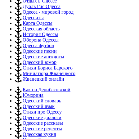
Отдых в Одессе
Дубль Гис Одесса
Одесса - мировой город
Одесситы
Карта Одессы
Одесская область
История Одессы
Оборона Одессы
Одесса футбол
Одесские песни
Одесские анекдоты
Одесский юмор
Стихи Бориса Барского
Миниатюра Жванецкого
Жванецкий онлайн
Как на Дерибасовской
Юморина
Одесский словарь
Одесский язык
Стихи про Одессу
Одесские диалоги
Одесские рассказы
Одесские рецепты
Одесская кухня