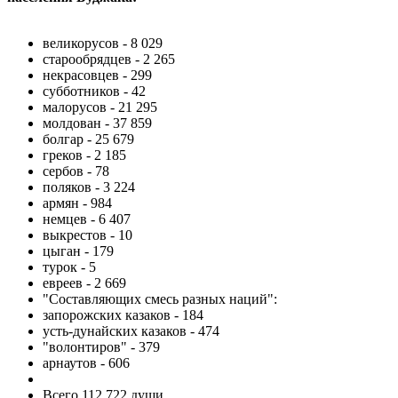
великорусов - 8 029
старообрядцев - 2 265
некрасовцев - 299
субботников - 42
малорусов - 21 295
молдован - 37 859
болгар - 25 679
греков - 2 185
сербов - 78
поляков - 3 224
армян - 984
немцев - 6 407
выкрестов - 10
цыган - 179
турок - 5
евреев - 2 669
"Составляющих смесь разных наций":
запорожских казаков - 184
усть-дунайских казаков - 474
"волонтиров" - 379
арнаутов - 606
Всего 112 722 души.