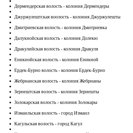
Дермендерская волость - колония Дермендеры
Джуржулештская воолость - колония Джуржулешты
Дмитриевская волость - колония Дмитриевка
Далукнойская волость - колония Долекю
Дракулийская волость - колония Дракуля
Еникнойская волость - колония Еникной
Ердек-Бурно волость - колония Ердек-Бурно
Жебрианская волость - колония Жебрианы
Зернештская волость - колония Зернешты
Золокарская волость - колония Золокары
Измаильская волость - город Измаил
Кагульская волость - город Кагул