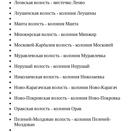
Леовская волость - местечко Леово
Леушенская волость - колония Леушены
Манта волость - колония Манта
Минжирская волость - колония Минжир
Московей-Карбалия волость - колония Московей
Муравлевская волость - колония Муравлевка
Нерушай волость - колония Нерушай
Николаевская волость - колония Николаевка
Ново-Карагачская волость - колония Ново-Карагач
Ново-Покровская волость - колония Ново-Покровка
Оракская волость - колония Орак
Пеленей-Молдован волость - колония Пеленей-
Молдован