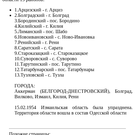
1.Арцизский - г. Арциз
2.Болградский - г. Болград
3.Бородинский - пос. Бородино
4.Килийский - г. Килия
5.Лиманский - пос. Шабо
6.Новоивановский - с. Ново-Ивановка
7.Ренийский - г. Рени
8.Саратский - с. Сарата
9.Староказацкий - с. Староказацкое
10.Суворовский - с. Суворово
11.Тарутинский - пос. Тарутино
12.Татарбунарский - пос. Татарбунары
13.Тузловской - с. Тузла
ГОРОДА:
Аккерман (БЕЛГОРОД-ДНЕСТРОВСКИЙ), Болград,
Вилково, Измаил, Килия, Рени
15.02.1954 Измаильская область была упразднена.
Территория области вошла в состав Одесской области
Похожие страницы: