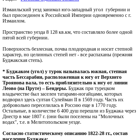
Измаильский уезд занимал юго-западный угол губернии и
был присоединен к Российской Империи одновременно с г.
Измаилом.
Пространство уезда 8 128 кв.км, что составляло более одной
пятой всей губернии.
Поверхность безлесная, почва плодородная и носит степной
характер, но целинных степей нет - все распаханы (прежняя
Буджакская степь).
* Буджаком (угол) у турок называлась южная, степная
часть Бессарабии, расположенная к югу от Верхнего
Троянова вала, то есть приблизительно к югу от линии
Леово (на Пруте) – Бендеры.
Буджак при турецком
владычестве был заселен татарами-ногайцами, которых
водворил здесь султан Сулейман II в 1569 году. Часть их
добровольно переселилась в Россию еще в 1770 году.
Остальные, в количестве 6 400 душ перешли из Буджака через
Днестр в мае 1807 г. (они были поселены на "Молочных
водах", т.е. в Мелитопольском уезде.
Согласно статистическому описанию 1822-28 гг., состав
населения Буджака: