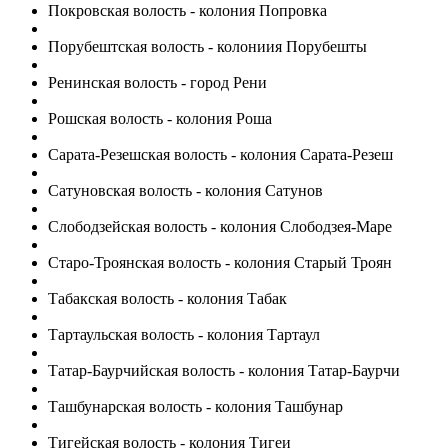
Покровская волость - колония Попровка
Порубештская волость - колониия Порубешты
Ренинская волость - город Рени
Рошская волость - колония Роша
Сарата-Резешская волость - колония Сарата-Резеш
Сатуновская волость - колония Сатунов
Слободзейская волость - колония Слободзея-Маре
Старо-Троянская волость - колония Старый Троян
Табакская волость - колония Табак
Тартаульская волость - колония Тартаул
Татар-Баурчийская волость - колония Татар-Баурчи
Ташбунарская волость - колония Ташбунар
Тигейская волость - колония Тигеи