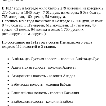
В 1827 году в Бограде жило было 2 279 жителей, из которых 2
270 болгар, в 1846 году - 7 012 душ, из которых 6 033 болгар,
765 молдован, 160 греков, 54 малоруса.
Перепись 1897 года насчитала в Болграде 12 300 душ, из коих
8 478 болгар, 1 119 евреев, 612 молдован, 117 гагаузов, 40
греков, 63 немца, 94 поляка и около 1 700 русских
(великорусов и малорусов).
По состоянию на 1912 год в состав Измаильского уезда
входило 112 волостей и 5 станов:
Албата- де- Сусская волость – колония Албата-де-Сус
Алалуатская волость - колония Алалуат
Анадольская волость - колония Анадол
Бабельская волость - колония Бабель
Бакчалийская волость - колония Бакчалия
Балбокская волость - колония Балбока