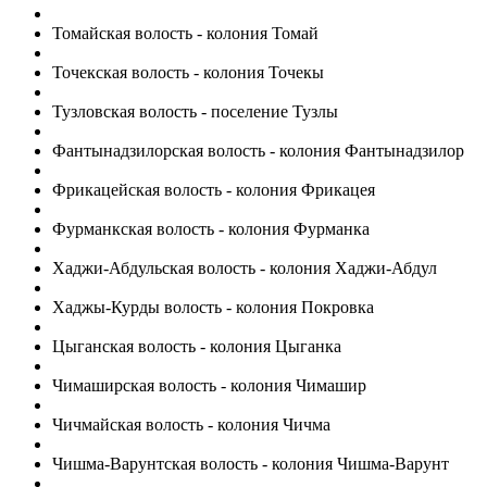
Томайская волость - колония Томай
Точекская волость - колония Точекы
Тузловская волость - поселение Тузлы
Фантынадзилорская волость - колония Фантынадзилор
Фрикацейская волость - колония Фрикацея
Фурманкская волость - колония Фурманка
Хаджи-Абдульская волость - колония Хаджи-Абдул
Хаджы-Курды волость - колония Покровка
Цыганская волость - колония Цыганка
Чимаширская волость - колония Чимашир
Чичмайская волость - колония Чичма
Чишма-Варунтская волость - колония Чишма-Варунт