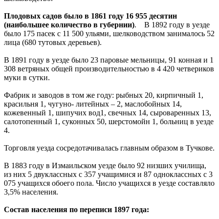
Плодовых садов было в 1861 году 16 955 десятин
(наибольшее количество в губернии)
. В 1892 году в уезде
было 175 пасек с 11 500 ульями, шелководством занималось 52
лица (680 тутовых деревьев).
В 1891 году в уезде было 23 паровые мельницы, 91 конная и 1
308 ветряных общей производительностью в 4 420 четвериков
муки в сутки.
Фабрик и заводов в том же году: рыбных 20, кирпичный 1,
красильня 1, чугуно- литейных – 2, маслобойных 14,
кожевенный 1, шипучих вод1, свечных 14, сыроваренных 13,
салотопенный 1, суконных 50, шерстомойн 1, больниц в уезде
4.
Торговля уезда сосредотачивалась главным образом в Тучкове.
В 1883 году в Измаильском уезде было 92 низших училища,
из них 5 двуклассных с 357 учащимися и 87 одноклассных с 3
075 учащихся обоего пола. Число учащихся в уезде составляло
3,5% населения.
Состав населения по переписи 1897 года: