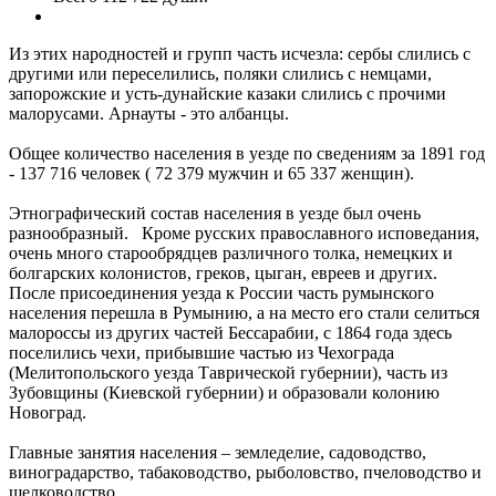
Из этих народностей и групп часть исчезла: сербы слились с
другими или переселились, поляки слились с немцами,
запорожские и усть-дунайские казаки слились с прочими
малорусами. Арнауты - это албанцы.
Общее количество населения в уезде по сведениям за 1891 год
- 137 716 человек ( 72 379 мужчин и 65 337 женщин).
Этнографический состав населения в уезде был очень
разнообразный. Кроме русских православного исповедания,
очень много старообрядцев различного толка, немецких и
болгарских колонистов, греков, цыган, евреев и других.
После присоединения уезда к России часть румынского
населения перешла в Румынию, а на место его стали селиться
малороссы из других частей Бессарабии, с 1864 года здесь
поселились чехи, прибывшие частью из Чехограда
(Мелитопольского уезда Таврической губернии), часть из
Зубовщины (Киевской губернии) и образовали колонию
Новоград.
Главные занятия населения – земледелие, садоводство,
виноградарство, табаководство, рыболовство, пчеловодство и
шелководство.