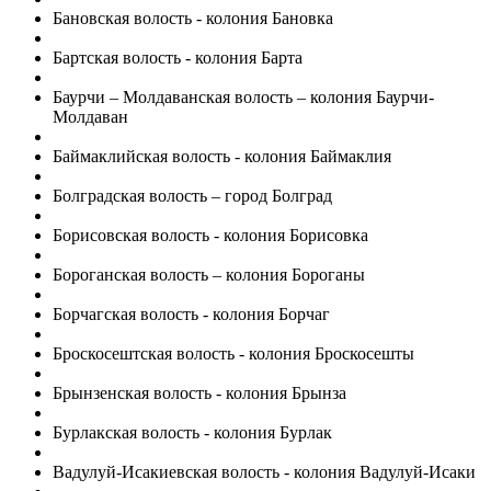
Бановская волость - колония Бановка
Бартская волость - колония Барта
Баурчи – Молдаванская волость – колония Баурчи-
Молдаван
Баймаклийская волость - колония Баймаклия
Болградская волость – город Болград
Борисовская волость - колония Борисовка
Бороганская волость – колония Бороганы
Борчагская волость - колония Борчаг
Броскосештская волость - колония Броскосешты
Брынзенская волость - колония Брынза
Бурлакская волость - колония Бурлак
Вадулуй-Исакиевская волость - колония Вадулуй-Исаки