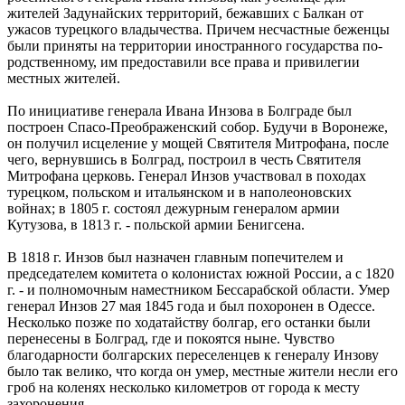
жителей Задунайских территорий, бежавших с Балкан от
ужасов турецкого владычества. Причем несчастные беженцы
были приняты на территории иностранного государства по-
родственному, им предоставили все права и привилегии
местных жителей.
По инициативе генерала Ивана Инзова в Болграде был
построен Спасо-Преображенский собор. Будучи в Воронеже,
он получил исцеление у мощей Святителя Митрофана, после
чего, вернувшись в Болград, построил в честь Святителя
Митрофана церковь. Генерал Инзов участвовал в походах
турецком, польском и итальянском и в наполеоновских
войнах; в 1805 г. состоял дежурным генералом армии
Кутузова, в 1813 г. - польской армии Бенигсена.
В 1818 г. Инзов был назначен главным попечителем и
председателем комитета о колонистах южной России, а с 1820
г. - и полномочным наместником Бессарабской области. Умер
генерал Инзов 27 мая 1845 года и был похоронен в Одессе.
Несколько позже по ходатайству болгар, его останки были
перенесены в Болград, где и покоятся ныне. Чувство
благодарности болгарских переселенцев к генералу Инзову
было так велико, что когда он умер, местные жители несли его
гроб на коленях несколько километров от города к месту
захоронения.