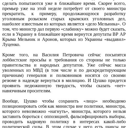
сделать попытаются уже в ближайшее время. Скорее всего,
премьер уже на этой неделе потребует от своего министра
прекратить, к примеру, продолжающуюся разработку
уголовным розыском старых крымских уголовных дел,
наиболее известным из которых является «дело Мельника». О
том, что министр дал первую «слабинку» можно будет сказать,
если в Украину в ближайшее время вернутся депутаты ВР АР
Крыма Мельник и Аронов, которых из Украины «выдавил»
Луценко.
Кроме того, на Василия Петровича сейчас посыпятся
лоббистские просьбы и требования со стороны не только
правительства и народных депутатов. Уже сейчас масса
уволенных из МВД (в том числе и по дискредитирующим
причинам) генералов и полковников носятся со своими
резюме в надежде вернуться в милицию. И Цушко придется
проявить недюжинную твердость, чтобы сказать «нет»
навязчивым просителям.
Вообще, Цушко чтобы сохранить «лицо» необходимо
позиционировать себя как министра вне политики, министра,
которого невозможно «нагнуть», министра, которого нельзя
заставить бороться с оппозицией, фальсифицировать выборы,
проводить кадровую политику в интересах какой-либо
политической силы. В этом случае у него есть шансы не