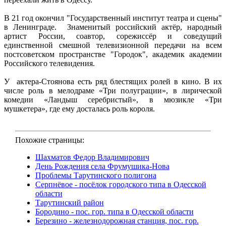
В 21 год окончил "Государственный институт театра и сцены"
в Ленинграде. Знаменитый российский актёр, народный
артист России, соавтор, сорежиссёр и соведущий
единственной смешной телевизионной передачи на всем
постсоветском пространстве "Городок", академик академии
Российского телевидения.
У актера-Стоянова есть ряд блестящих ролей в кино. В их
числе роль в мелодраме «Три полуграции», в лирической
комедии «Ландыш серебристый», в мюзикле «Три
мушкетера», где ему досталась роль короля.
Похожие страницы:
Шахматов Федор Владимирович
День Рождения села Фрумушика-Нова
Проблемы Тарутинского полигона
Серпнёвое - посёлок городского типа в Одесской
области
Тарутинский район
Бородино - пос. гор. типа в Одесской области
Березино - железнодорожная станция, пос. гор.