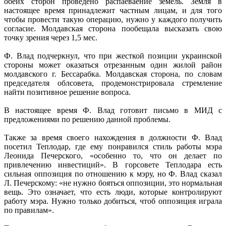
обеих сторон проведено распаеваение земель. Земля в
настоящее время принадлежит частным лицам, и для того
чтобы провести такую операцию, нужно у каждого получить
согласие. Молдавская сторона пообещала высказать свою
точку зрения через 1,5 мес.
Ф. Влад подчеркнул, что при жесткой позиции украинской
стороны может оказаться отрезанным один жилой район
молдавского г. Бессарабка. Молдавская сторона, по словам
председателя облсовета, продемонстрировала стремление
найти позитивное решение вопроса.
В настоящее время Ф. Влад готовит письмо в МИД с
предложениями по решению данной проблемы.
Также за время своего нахождения в должности Ф. Влад
посетил Теплодар, где ему понравился стиль работы мэра
Леонида Печерского, «особенно то, что он делает по
привлечению инвестиций». В горсовете Теплодара есть
сильная оппозиция по отношению к мэру, но Ф. Влад сказал
Л. Печерскому: «не нужно бояться оппозиции, это нормальная
вещь. Это означает, что есть люди, которые контролируют
работу мэра. Нужно только добиться, чтоб оппозиция играла
по правилам».