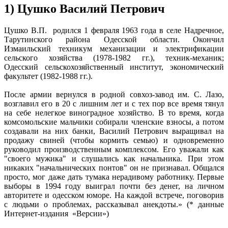
1) Цушко Василий Петрович
Цушко В.П. родился 1 февраля 1963 года в селе Надречное,
Тарутинского района Одесской области. Окончил
Измаильский техникум механизации и электрификации
сельского хозяйства (1978-1982 гг.), техник-механик;
Одесский сельскохозяйственный институт, экономический
факультет (1982-1988 гг.).
После армии вернулся в родной совхоз-завод им. С. Лазо,
возглавил его в 20 с лишним лет и с тех пор все время тянул
на себе нелегкое виноградное хозяйство. В то время, когда
комсомольские мальчики собирали членские взносы, а потом
создавали на них банки, Василий Петрович выращивал на
продажу свиней (чтобы кормить семью) и одновременно
руководил производственным комплексом. Его уважали как
"своего мужика" и слушались как начальника. При этом
никаких "начальнических понтов" он не признавал. Общался
просто, мог даже дать тумака нерадивому работнику. Первые
выборы в 1994 году выиграл почти без денег, на личном
авторитете и одесском юморе. На каждой встрече, поговорив
с людьми о проблемах, рассказывал анекдоты.» (* данные
Интернет-издания «Версии»)