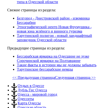
типа в Одесской области
Свежие страницы из раздела:
Белгород - Днестровский район - изюминка
Бессарабии
Этнографический центр Новая Фрумушика -
новая зона зелёного и винного туризма
Тарутинский полигон - новый ландшафтный
заповедник Одесской области
Предыдущие страницы из раздела:
Бессарабская ярмарка на Одесщине не хуже
Сорочинской ярмарки на Полтавщине
Такие факты в истории мы не должны забывать
Тарутинские бессарабские немцы
<< Предыдущая страница
Следующая страница >>
Отдых в Одессе
Дубль Гис Одесса
Одесса - мировой город
Одесситы
Карта Одессы
Одесская область