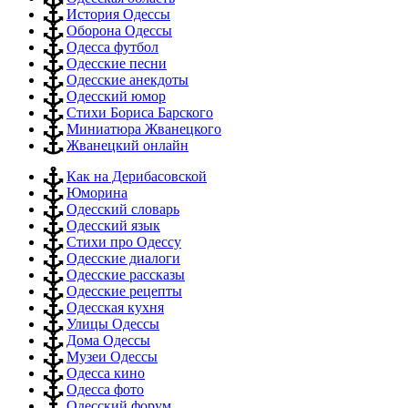
История Одессы
Оборона Одессы
Одесса футбол
Одесские песни
Одесские анекдоты
Одесский юмор
Стихи Бориса Барского
Миниатюра Жванецкого
Жванецкий онлайн
Как на Дерибасовской
Юморина
Одесский словарь
Одесский язык
Стихи про Одессу
Одесские диалоги
Одесские рассказы
Одесские рецепты
Одесская кухня
Улицы Одессы
Дома Одессы
Музеи Одессы
Одесса кино
Одесса фото
Одесский форум