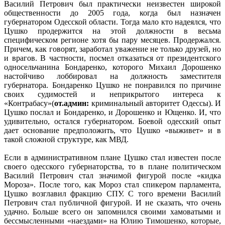
Василий Петрович был практически неизвестен широкой
общественности до 2005 года, когда был назначен
губернатором Одесской области. Тогда мало кто надеялся, что
Цушко продержится на этой должности в весьма
специфическом регионе хотя бы пару месяцев. Продержался.
Причем, как говорят, заработал уважение не только друзей, но
и врагов. В частности, посмел отказаться от президентского
односельчанина Бондаренко, которого Михаил Дорошенко
настойчиво лоббировал на должность заместителя
губернатора. Бондаренко Цушко не понравился по причине
своих судимостей и неприкрытого интереса к
«Контрабасу»(
от.админ:
криминальный авторитет Одессы). И
Цушко послал и Бондаренко, и Дорошенко и Ющенко. И, что
удивительно, остался губернатором. Боевой одесский опыт
дает основание предположить, что Цушко «выживет» и в
такой сложной структуре, как МВД.
Если в административном плане Цушко стал известен после
своего одесского губернаторства, то в плане политическом
Василий Петрович стал значимой фигурой после «кидка
Мороза». После того, как Мороз стал спикером парламента,
Цушко возглавил фракцию СПУ. С того времени Василий
Петрович стал публичной фигурой. И не сказать, что очень
удачно. Больше всего он запомнился своими хамоватыми и
бессмысленными «наездами» на Юлию Тимошенко, которые,