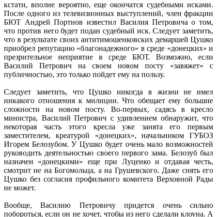
кстати, вполне вероятно, еще окончатся судебными исками.
После одного из телевизионных выступлений, член фракции
БЮТ Андрей Портнов известил Василия Петровича о том,
что против него будет подан судебный иск. Следует заметить,
что в результате своих антитимошенковских демаршей Цушко
приобрел репутацию «благонадежного» в среде «донецких» и
презрительное неприятие в среде БЮТ. Возможно, если
Василий Петрович на своем новом посту «завяжет» с
публичностью, это только пойдет ему на пользу.
Следует заметить, что Цушко никогда в жизни не имел
никакого отношения к милиции. Что обещает ему большие
сложности на новом посту. Во-первых, садясь в кресло
министра, Василий Петрович с удивлением обнаружит, что
некоторая часть этого кресла уже занята его первым
заместителем, креатурой «донецких», начальником ГУБОЗ
Игорем Белозубом. У Цушко будет очень мало возможностей
руководить деятельностью своего первого зама. Белозуб был
назначен «донецкими» еще при Луценко и отдавая честь,
смотрит не на Богомольца, а на Грушевского. Даже снять его
Цушко без согласия профильного комитета Верховной Рады
не может.
Вообще, Василию Петровичу придется очень сильно
побороться, если он не хочет, чтобы из него сделали клоуна. А