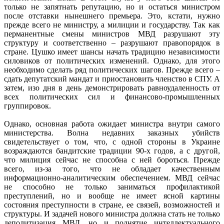
только не запятнать репутацию, но и остаться министром
после отставки нынешнего премьера. Это, кстати, нужно
прежде всего не министру, а милиции и государству. Так как
перманентные смены министров МВД разрушают эту
структуру и соответственно – разрушают правопорядок в
стране. Цушко имеет шансы начать традицию независимости
силовиков от политических изменений. Однако, для этого
необходимо сделать ряд политических шагов. Прежде всего –
сдать депутатский мандат и приостановить членство в СПУ. А
затем, изо дня в день демонстрировать равноудаленность от
всех политических сил и финансово-промышленных
группировок.
Однако, основная работа ожидает министра внутри самого
министерства. Волна недавних заказных убийств
свидетельствует о том, что, с одной стороны в Украине
возраждаются бандитские традиции 90-х годов, а с другой,
что милиция сейчас не способна с ней бороться. Прежде
всего, из-за того, что не обладает качественным
информационно-аналитическим обеспечением. МВД сейчас
не способно не только заниматься профилактикой
преступлений, но и вообще не имеет ясной картины
состояния преступности в стране, ее связей, возможностей и
структуры. И задачей нового министра должна стать не только
деполитизация МВД, но и поднятие интеллектуального