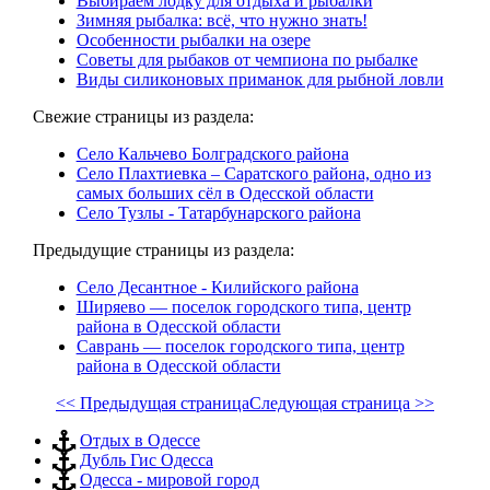
Выбираем лодку для отдыха и рыбалки
Зимняя рыбалка: всё, что нужно знать!
Особенности рыбалки на озере
Советы для рыбаков от чемпиона по рыбалке
Виды силиконовых приманок для рыбной ловли
Свежие страницы из раздела:
Село Кальчево Болградского района
Село Плахтиевка – Саратского района, одно из
самых больших сёл в Одесской области
Село Тузлы - Татарбунарского района
Предыдущие страницы из раздела:
Село Десантное - Килийского района
Ширяево — поселок городского типа, центр
района в Одесской области
Саврань — поселок городского типа, центр
района в Одесской области
<< Предыдущая страница
Следующая страница >>
Отдых в Одессе
Дубль Гис Одесса
Одесса - мировой город