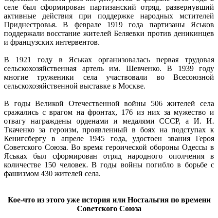
селе был сформирован партизанский отряд, развернувший
активные действия при поддержке народных мстителей
Приднестровья. В феврале 1919 года партизаны Яськов
поддержали восстание жителей Беляевки против деникинцев
и французских интервентов.
В 1921 году в Яськах организовалась первая трудовая
сельскохозяйственная артель им. Шевченко. В 1939 году
многие труженики села участвовали во Всесоюзной
сельскохозяйственной выставке в Москве.
В годы Великой Отечественной войны 506 жителей села
сражались с врагом на фронтах, 176 из них за мужество и
отвагу награждены орденами и медалями СССР, а И. И.
Ткаченко за героизм, проявленный в боях на подступах к
Кенигсбергу в апреле 1945 года, удостоен звания Героя
Советского Союза. Во время героической обороны Одессы в
Яськах был сформирован отряд народного ополчения в
количестве 150 человек. В годы войны погибло в борьбе с
фашизмом 430 жителей села.
Кое-что из этого уже история или Ностальгия по времени
Советского Союза