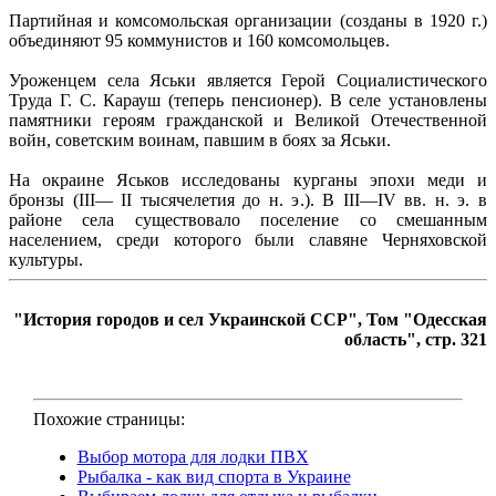
Партийная и комсомольская организации (созданы в 1920 г.)
объединяют 95 коммунистов и 160 комсомольцев.
Уроженцем села Яськи является Герой Социалистического
Труда Г. С. Карауш (теперь пенсионер). В селе установлены
памятники героям гражданской и Великой Отечественной
войн, советским воинам, павшим в боях за Яськи.
На окраине Яськов исследованы курганы эпохи меди и
бронзы (III— II тысячелетия до н. э.). В III—IV вв. н. э. в
районе села существовало поселение со смешанным
населением, среди которого были славяне Черняховской
культуры.
"История городов и сел Украинской ССР", Том "Одесская
область", стр. 321
Похожие страницы:
Выбор мотора для лодки ПВХ
Рыбалка - как вид спорта в Украине