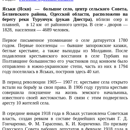
Яськи (Яски) — большое село, центр сельского Совета,
Беляевского района, Одесской области, расположено на
берегу реки Турунчук (рукав Днестра)
, вблизи озер и
плавней, в 12 км от районного центра. В селе - дворов —
1828, населения — 4689 человек.
Первое письменное упоминание о селе датируется 1780
годом. Первые поселенцы — бывшие запорожские казаки,
беглые крестьяне, а также выходцы из Молдавии. После
подавления крестьянского восстания в селе Турбаях на
Полтавщине большинство его участников под конвоем было
отправлено в южно-украинские степи, часть из них в 1794
году поселилась в Яськах, построив здесь 40 хат.
В период революции 1905— 1907 гг. крестьяне села открыто
встали на борьбу за свои права. В 1906 году группа крестьян
совершила покушение на жизнь земского начальника,
известного своей жестокостью. В связи с этим подверглись
аресту 10 жителей села.
В середине января 1918 года в Яськах установлена Советская
власть, создан ревком в составе беднейших крестьян Г. Д.
Гончаренко, Ф. М. Тарасенко, К. И. Кириченко. По призыву
Одесского Совета рабочих депутатов в феврале 1918 года в