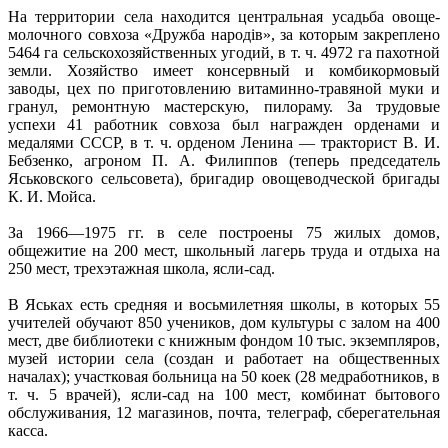
На территории села находится центральная усадьба овоще-
молочного совхоза «Дружба народів», за которым закреплено
5464 га сельскохозяйственных угодий, в т. ч. 4972 га пахотной
земли. Хозяйство имеет консервный и комбикормовый
заводы, цех по приготовлению витаминно-травяной муки и
гранул, ремонтную мастерскую, пилораму. За трудовые
успехи 41 работник совхоза был награжден орденами и
медалями СССР, в т. ч. орденом Ленина — тракторист В. И.
Бебзенко, агроном П. А. Филиппов (теперь председатель
Яськовского сельсовета), бригадир овощеводческой бригады
К. И. Мойса.
За 1966—1975 гг. в селе построены 75 жилых домов,
общежитие на 200 мест, школьный лагерь труда и отдыха на
250 мест, трехэтажная школа, ясли-сад.
В Яськах есть средняя и восьмилетняя школы, в которых 55
учителей обучают 850 учеников, дом культуры с залом на 400
мест, две библиотеки с книжным фондом 10 тыс. экземпляров,
музей истории села (создан и работает на общественных
началах); участковая больница на 50 коек (28 медработников, в
т. ч. 5 врачей), ясли-сад на 100 мест, комбинат бытового
обслуживания, 12 магазинов, почта, телеграф, сберегательная
касса.