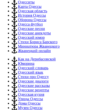
Одесситы
Карта Одессы
Одесская область
История Одессы
Оборона Одессы
Одесса футбол
Одесские песни
Одесские анекдоты
Одесский юмор
Стихи Бориса Барского
Миниатюра Жванецкого
Жванецкий онлайн
Как на Дерибасовской
Юморина
Одесский словарь
Одесский язык
Стихи про Одессу
Одесские диалоги
Одесские рассказы
Одесские рецепты
Одесская кухня
Улицы Одессы
Дома Одессы
Музеи Одессы