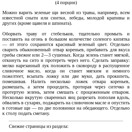
(4 порции)
Можно варить зеленые щи весной из травы, например, всем
известной сныти или снитки, лебеды, молодой крапивы и
других (кроме щавеля и шпината).
Оборвать траву от стебельков, тщатель­но промыть и
поставить на огонь в большом количестве соленого кипятка
— от этого со­хранится красивый зеленый цвет. Отдельно
сварить обыкновенный отвар кореньев, при­бавить для вкуса
грибы свежие или 2—3 су­шеных. Когда зелень станет мягкой,
откинуть на сито и протереть через него. Сделать зап­равку:
мелко нарезанный лук положить в ско­вороду в распущенное
сливочное масло, ког­да он станет мягким и немного
пожелтеет, всыпать ложку или две муки, дать прокипеть,
помешивая. Налить несколько ложек отвара кореньев,
размешать, а затем процедить, про­тирая через ситечко в
протертую зелень, за­тем смешать с процеженным отваром.
Не­сколько вкрутую сваренных яиц разрезать пополам вдоль,
обвалять в сухарях, поджа­рить на сливочном масле и опустить
в готовые щи — по две половинки на обедающего. Отдельно
к столу подать сметану.
Свежие страницы из раздела: