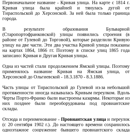
Первоначальное название - Кривая улица. На карте с 1814 г.
Кривая улица была крайней и тянулась дугой от
Тираспольской до Херсонской. За ней была только граница
города.
В результате образования Бульварной
(Старопортофранковской) улицы появились строения (в
районе от Гулевой до Торговой), которые разделили Кривую
улицу на две части. Эти два участка Кривой улицы показаны
на картах 1864, 1866 гг. Поэтому в списке улиц 1865 года
записано: Кривая и Другая Кривая улицы.
Одна из частей стали продолжением Ямской улицы. Поэтому
применялось название Кривая на Ямская улица, от
Херсонской до Ольгиевской - 18.3.1870 - 8.3.1886.
Часть улицы от Тираспольской до Гулевой из-за небольшой
протяженности иногда называлась Кривым переулком. Вдоль
Черты Порто-Франко были выстроены казармы. Некоторые из
них позднее были переоборудованы под провиантские
склады.
Отсюда и переименование -
Провиантская улица
и переулок
(с 20 сентября 1902 г.). До настоящего времени сохранилось
одноэтажное сооружение бывшего провиантского склада