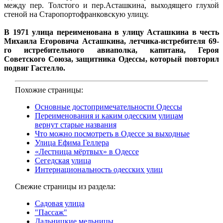
между пер. Толстого и пер.Асташкина, выходящего глухой
стеной на Старопортофранковскую улицу.
В 1971 улица переименована в улицу Асташкина в честь
Михаила Егоровича Асташкина, летчика-истребителя 69-
го истребительного авиаполка, капитана, Героя
Советского Союза, защитника Одессы, который повторил
подвиг Гастелло.
Похожие страницы:
Основные достопримечательности Одессы
Переименования и каким одесским улицам
вернут старые названия
Что можно посмотреть в Одессе за выходные
Улица Ефима Геллера
«Лестница мёртвых» в Одессе
Сегедская улица
Интернациональность одесских улиц
Свежие страницы из раздела:
Садовая улица
"Пассаж"
Дальницкие мельницы