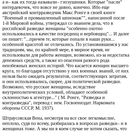
а и– как их тогда называли– гэпэушники. Которые "пасли"
интердевочек, что вовсе не дивно, конечно. Ибо еще
австрийский контрразведчик Макс Ронге в своей книге
"Военный и промышленный шпионаж"", написанной после
1-й Мировой войны, утверждал со знанием дела, что в
российской разведке женщины "особенно охотно
использовались в качестве посредниц и вербовщиц"... И далее
он пишет: "...причем те, которые попали в наши руки...
особенной красотой не отличались. По установившимся у нас
традициям, мы, по крайней мере, в мирное время, не
использовали для работы женщин, возможно, из-за недостатка
денежных средств, а также из опасения разного рода
неизбежных женских историй. Что касается женщин высшего
круга, то благодаря отсутствию у них военных знаний, от них
нельзя было ожидать результатов, соответствующих затратам,
и они использовались, скорее, для политической разведки.
Возможно, что русские женщины, вследствие
внутриполитических условий, обладают особенной
склонностью к агентуре..." ( М. Ронге, "Разведка и
контразведка", перевод с нем. Госвоениздат. Наркомата
обороны СССР, М. 1937).
Штраусовская Вена, несмотря на все свое легкомыслие,
неплохо, судя по всему, разбиралась в вопросах разведки– и в
женщинах тоже. А мы ни в коем случае не хотим сказать, что