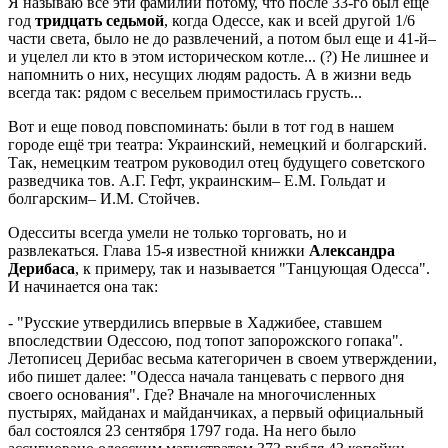
Я называю все эти фамилии потому, что после 33-го был еще
год
тридцать седьмой
, когда Одессе, как и всей другой 1/6
части света, было не до развлечений, а потом был еще и 41-й–
и уцелел ли кто в этом историческом котле... (?) Не лишнее и
напомнить о них, несущих людям радость. А в жизни ведь
всегда так: рядом с весельем примостилась грусть...
Вот и еще повод повспоминать: были в тот год в нашем
городе ещё три театра: Украинский, немецкий и болгарский.
Так, немецким театром руководил отец будущего советского
разведчика тов. А.Г. Гефт, украинским– Е.М. Гольдат и
болгарским– И.М. Стойчев.
Одесситы всегда умели не только торговать, но и
развлекаться. Глава 15-я известной книжки
Александра
Дерибаса
, к примеру, так и называется "Танцующая Одесса".
И начинается она так:
- "Русские утвердились впервые в Хаджибее, ставшем
впоследствии Одессою, под топот запорожского гопака".
Летописец Дерибас весьма категоричен в своем утверждении,
ибо пишет далее: "Одесса начала танцевать с первого дня
своего основания". Где? Вначале на многочисленных
пустырях, майданах и майданчиках, а первый официальный
бал состоялся 23 сентября 1797 года. На него было