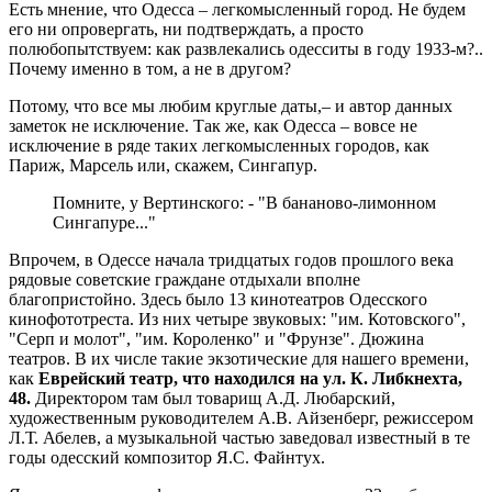
Есть мнение, что Одесса – легкомысленный город. Не будем
его ни опровергать, ни подтверждать, а просто
полюбопытствуем: как развлекались одесситы в году 1933-м?..
Почему именно в том, а не в другом?
Потому, что все мы любим круглые даты,– и автор данных
заметок не исключение. Так же, как Одесса – вовсе не
исключение в ряде таких легкомысленных городов, как
Париж, Марсель или, скажем, Сингапур.
Помните, у Вертинского: - "В бананово-лимонном
Сингапуре..."
Впрочем, в Одессе начала тридцатых годов прошлого века
рядовые советские граждане отдыхали вполне
благопристойно. Здесь было 13 кинотеатров Одесского
кинофототреста. Из них четыре звуковых: "им. Котовского",
"Серп и молот", "им. Короленко" и "Фрунзе". Дюжина
театров. В их числе такие экзотические для нашего времени,
как
Еврейский театр, что находился на ул. К. Либкнехта,
48.
Директором там был товарищ А.Д. Любарский,
художественным руководителем А.В. Айзенберг, режиссером
Л.Т. Абелев, а музыкальной частью заведовал известный в те
годы одесский композитор Я.С. Файнтух.