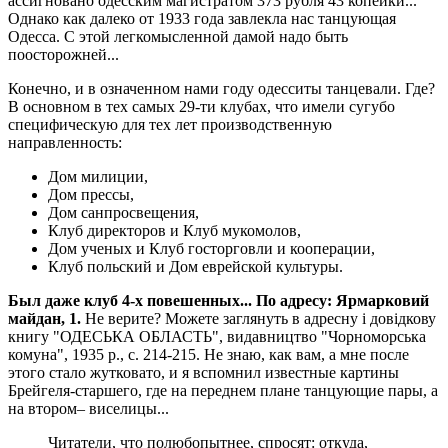
ассигновано одесским магистратом 373 рубля 43 копейки...
Однако как далеко от 1933 года завлекла нас танцующая
Одесса. С этой легкомысленной дамой надо быть
поосторожней...
Конечно, и в означенном нами году одесситы танцевали. Где?
В основном в тех самых 29-ти клубах, что имели сугубо
специфическую для тех лет производственную
направленность:
Дом милиции,
Дом прессы,
Дом санпросвещения,
Клуб директоров и Клуб мукомолов,
Дом ученых и Клуб госторговли и кооперации,
Клуб польский и Дом еврейской культуры.
Был даже клуб 4-х повешенных... По адресу: Ярмарковий
майдан, 1.
Не верите? Можете заглянуть в адресну i довiдкову
книгу "ОДЕСЬКА ОБЛАСТЬ", видавництво "Чорноморська
комуна", 1935 р., с. 214-215. Не знаю, как вам, а мне после
этого стало жутковато, и я вспомнил известные картины
Брейгеля-старшего, где на переднем плане танцующие пары, а
на втором– виселицы...
Читатели, что полюбопытнее, спросят: откуда,