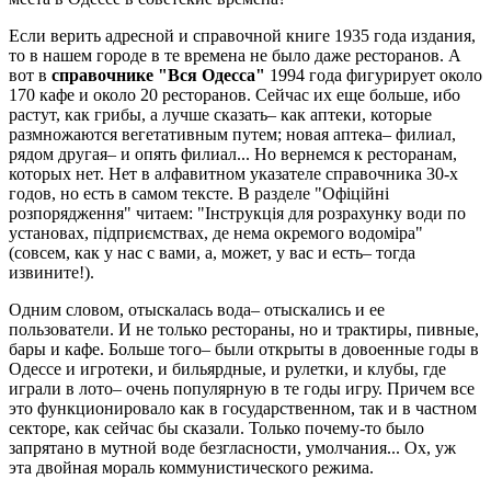
Если верить адресной и справочной книге 1935 года издания,
то в нашем городе в те времена не было даже ресторанов. А
вот в
справочнике "Вся Одесса"
1994 года фигурирует около
170 кафе и около 20 ресторанов. Сейчас их еще больше, ибо
растут, как грибы, а лучше сказать– как аптеки, которые
размножаются вегетативным путем; новая аптека– филиал,
рядом другая– и опять филиал... Но вернемся к ресторанам,
которых нет. Нет в алфавитном указателе справочника 30-х
годов, но есть в самом тексте. В разделе "Офiцiйнi
розпорядження" читаем: "Iнструкцiя для розрахунку води по
установах, пiдприємствах, де нема окремого водомiра"
(совсем, как у нас с вами, а, может, у вас и есть– тогда
извините!).
Одним словом, отыскалась вода– отыскались и ее
пользователи. И не только рестораны, но и трактиры, пивные,
бары и кафе. Больше того– были открыты в довоенные годы в
Одессе и игротеки, и бильярдные, и рулетки, и клубы, где
играли в лото– очень популярную в те годы игру. Причем все
это функционировало как в государственном, так и в частном
секторе, как сейчас бы сказали. Только почему-то было
запрятано в мутной воде безгласности, умолчания... Ох, уж
эта двойная мораль коммунистического режима.