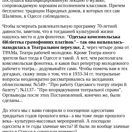
послушать квалифицированную лекцию о музыке,
сопровождаемую хорошим исполнением классиков. Причем
бесплатно: традиции Народных домов, в которых пел сам
Шаляпин, в Одессе соблюдались.
Чтобы исчерпать развлекательную программу 70-летней
давности, заметим, что в тогдашней культурной жизни
нашлось место и для фонотеки. "
Одеська комсомольська
бiблiотека грамофонних платiвок"– так она называлась–
находилась в Театральном переулке, 2
, через четыре дома от
ТРАМа, Театра рабочей молодежи. Кроме Театра юного
зрителя был тогда в Одессе и такой. А вот, чем располагала
комсомольская фонотека, и каков был репертуар молодежного
рабочего театра,– додумывайте сами. Чтобы помочь вам в тех
догадках, скажу лишь о том, что в 1933-34 гг. театральные
вопросы неоднократно рассматривались на заседаниях
облисполкома: №549– "Про работу Одеського театру опери й
балету"; №1137– "Про впорядкування театральноï справи".
Оргвыводы после этих Постановлений, конечно же, были
сделаны...
До этого мы с вами говорили о посещении одесситами
тридцатых годов прошлого века– а мы тоже люди прошлого
века– культурно-массовых мероприятий. А посещали
одесситы в те годы злачные места? И были ли вообще злачные
места в Одессе в советские времена?