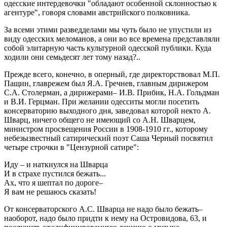
одесские интердевочки "обладают особенной склонностью к
агентуре", говоря словами австрийского полковника.
За всеми этими разведделами мы чуть было не упустили из
виду одесских меломанов, а они во все времена представляли
собой элитарную часть культурной одесской публики. Куда
ходили они семьдесят лет тому назад?..
Прежде всего, конечно, в оперный, где директорствовал М.П.
Пащин, главрежем был Я.А. Гречнев, главным дирижером
С.А. Столерман, а дирижерами– И.В. Прибик, Н.А. Гольдман
и В.И. Герцман. При желании одесситы могли посетить
консерваторию выходного дня, заведовал которой некто А.
Шварц, ничего общего не имеющий со А.Н. Шварцем,
министром просвещения России в 1908-1910 гг., которому
небезызвестный сатирический поэт Саша Черный посвятил
четыре строчки в "Цензурной сатире":
Иду – и наткнулся на Шварца
И в страхе пустился бежать...
Ах, что я шептал по дороге–
Я вам не решаюсь сказать!
От консерваторского А.С. Шварца не надо было бежать–
наоборот, надо было придти к нему на Островидова, 63, и