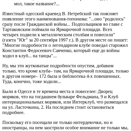
мол, такое название?...
Известный одесский краевед В. Нетребский так поясняет
появление этого наименования-топонима: "...оно "родилось"
сразу после Гражданской войны... Подпольщиков во главе с
Тартаковским поймали на Ярмарочной площади. Всех
четырех подвели к металлическим столбам и повесили"
(газета "Юг" за 20 сентября 1997 г.). В другом месте он пишет:
"Многие подробности о легендарном клубе поведал старожил
Константин Федосеевич Савченко, который еще до войны
ходил в клуб... на танцы"...
Ну, мы эти жутковатые подробности опустим, добавим
только, что кроме клуба– там, на Ярмарочной площади, только
в другом номере– 172 была и библиотека 4-х повешенных.
Туда, конечно, тоже ходили...
Были в Одессе в те времена места и повеселее: Дворец
моряков, что на тогдашнем бульваре Фельдмана, 9 и Клуб
интернациональных моряков, или Интерклуб, что размещался
на ул. Ласточкина, 2. На последнем стоит остановиться
подробнее.
Поскольку его посещали не только интердевочки, но и
иностранцы, на нем заострили особое внимание не только мы,