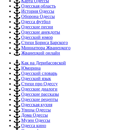
Карта Одессы
Одесская область
История Одессы
Оборона Одессы
Одесса футбол
Одесские песни
Одесские анекдоты
Одесский юмор
Стихи Бориса Барского
Миниатюра Жванецкого
Жванецкий онлайн
Как на Дерибасовской
Юморина
Одесский словарь
Одесский язык
Стихи про Одессу
Одесские диалоги
Одесские рассказы
Одесские рецепты
Одесская кухня
Улицы Одессы
Дома Одессы
Музеи Одессы
Одесса кино