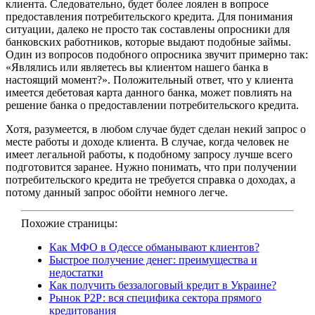
клиента. Следовательно, будет более лоялен в вопросе
предоставления потребительского кредита. Для понимания
ситуации, далеко не просто так составлены опросники для
банковских работников, которые выдают подобные займы.
Один из вопросов подобного опросника звучит примерно так:
«Являлись или являетесь вы клиентом нашего банка в
настоящий момент?». Положительный ответ, что у клиента
имеется дебетовая карта данного банка, может повлиять на
решение банка о предоставлении потребительского кредита.
Хотя, разумеется, в любом случае будет сделан некий запрос о
месте работы и доходе клиента. В случае, когда человек не
имеет легальной работы, к подобному запросу лучше всего
подготовится заранее. Нужно понимать, что при получении
потребительского кредита не требуется справка о доходах, а
потому данный запрос обойти немного легче.
Похожие страницы:
Как МФО в Одессе обманывают клиентов?
Быстрое получение денег: преимущества и
недостатки
Как получить беззалоговый кредит в Украине?
Рынок Р2Р: вся специфика сектора прямого
кредитования