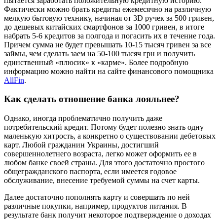
пытается заработать положительную кредитную историю.
Фактически можно брать кредиты ежемесячно на различную
мелкую бытовую технику, начиная от 3D ручек за 500 гривен,
до дешевых китайских смартфонов за 1000 гривен, в итоге
набрать 5-6 кредитов за полгода и погасить их в течение года.
Причем сумма не будет превышать 10-15 тысяч гривен за все
займы, чем сделать заем на 50-100 тысяч грн и получить
единственный «плюсик» к «карме». Более подробную
информацию можно найти на сайте финансового помощника
AllFin
.
Как сделать отношение банка лояльнее?
Однако, иногда проблематично получить даже
потребительский кредит. Потому будет полезно знать одну
маленькую хитрость, а конкретно о существовании дебетовых
карт. Любой гражданин Украины, достигший
совершеннолетнего возраста, легко может оформить ее в
любом банке своей страны. Для этого достаточно простого
общегражданского паспорта, если имеется годовое
обслуживание, внесение требуемой суммы на счет карты.
Далее достаточно пополнять карту и совершать по ней
различные покупки, например, продуктов питания. В
результате банк получит некоторое подтверждение о доходах