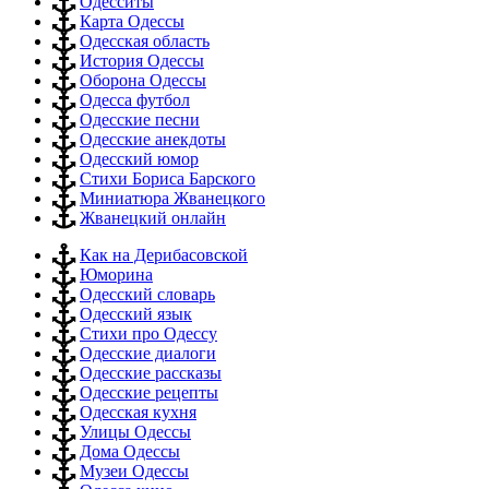
Одесситы
Карта Одессы
Одесская область
История Одессы
Оборона Одессы
Одесса футбол
Одесские песни
Одесские анекдоты
Одесский юмор
Стихи Бориса Барского
Миниатюра Жванецкого
Жванецкий онлайн
Как на Дерибасовской
Юморина
Одесский словарь
Одесский язык
Стихи про Одессу
Одесские диалоги
Одесские рассказы
Одесские рецепты
Одесская кухня
Улицы Одессы
Дома Одессы
Музеи Одессы