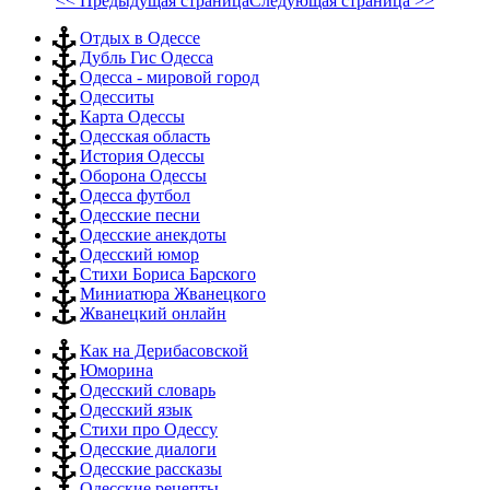
<< Предыдущая страница
Следующая страница >>
Отдых в Одессе
Дубль Гис Одесса
Одесса - мировой город
Одесситы
Карта Одессы
Одесская область
История Одессы
Оборона Одессы
Одесса футбол
Одесские песни
Одесские анекдоты
Одесский юмор
Стихи Бориса Барского
Миниатюра Жванецкого
Жванецкий онлайн
Как на Дерибасовской
Юморина
Одесский словарь
Одесский язык
Стихи про Одессу
Одесские диалоги
Одесские рассказы
Одесские рецепты