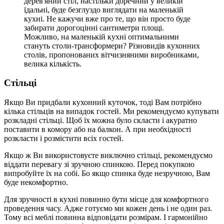
дерев'яний стіл, настільки доречний у великій
їдальні, буде безглуздо виглядати на маленькій
кухні. Не кажучи вже про те, що він просто буде
забирати дорогоцінні сантиметри площі.
Можливо, на маленькій кухні оптимальними
стануть столи-трансформери? Різновидів кухонних
столів, пропонованих вітчизняними виробниками,
велика кількість.
Стільці
Якщо Ви придбали кухонний куточок, тоді Вам потрібно
кілька стільців на випадок гостей. Ми рекомендуємо купувати
розкладні стільці. Щоб їх можна було скласти і акуратно
поставити в комору або на балкон. А при необхідності
розкласти і розмістити всіх гостей.
Якщо ж Ви використовуєте виключно стільці, рекомендуємо
віддати перевагу зі зручною спинкою. Перед покупкою
випробуйте їх на собі. Бо якщо спинка буде незручною, Вам
буде некомфортно.
Для зручності в кухні повинно бути місце для комфортного
проведення часу. Адже готуємо ми кожен день і не один раз.
Тому всі меблі повинна відповідати розмірам. І гармонійно