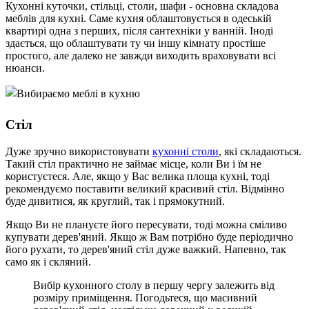
Кухонні куточки, стільці, столи, шафи - основна складова
меблів для кухні. Саме кухня облаштовується в одеській
квартирі одна з перших, після сантехніки у ванній. Іноді
здається, що облаштувати ту чи іншу кімнату простіше
простого, але далеко не завжди виходить враховувати всі
нюанси.
Стіл
Дуже зручно використовувати
кухонні столи
, які складаються.
Такий стіл практично не займає місце, коли Ви і їм не
користуєтеся. Але, якщо у Вас велика площа кухні, тоді
рекомендуємо поставити великий красивий стіл. Відмінно
буде дивитися, як круглий, так і прямокутний.
Якщо Ви не плануєте його пересувати, тоді можна сміливо
купувати дерев'яний. Якщо ж Вам потрібно буде періодично
його рухати, то дерев'яний стіл дуже важкий. Напевно, так
само як і скляний.
Вибір кухонного столу в першу чергу залежить від
розміру приміщення. Погодьтеся, що масивний