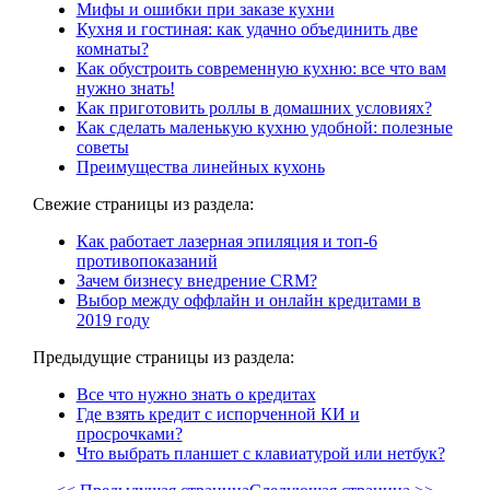
Мифы и ошибки при заказе кухни
Кухня и гостиная: как удачно объединить две
комнаты?
Как обустроить современную кухню: все что вам
нужно знать!
Как приготовить роллы в домашних условиях?
Как сделать маленькую кухню удобной: полезные
советы
Преимущества линейных кухонь
Свежие страницы из раздела:
Как работает лазерная эпиляция и топ-6
противопоказаний
Зачем бизнесу внедрение CRM?
Выбор между оффлайн и онлайн кредитами в
2019 году
Предыдущие страницы из раздела:
Все что нужно знать о кредитах
Где взять кредит с испорченной КИ и
просрочками?
Что выбрать планшет с клавиатурой или нетбук?