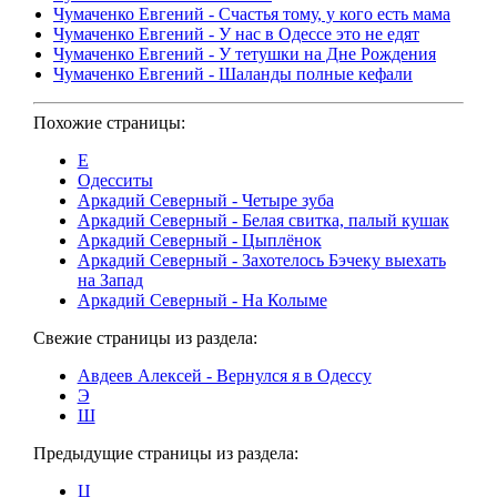
Чумаченко Евгений - Счастья тому, у кого есть мама
Чумаченко Евгений - У нас в Одессе это не едят
Чумаченко Евгений - У тетушки на Дне Рождения
Чумаченко Евгений - Шаланды полные кефали
Похожие страницы:
Е
Одесситы
Аркадий Северный - Четыре зуба
Аркадий Северный - Белая свитка, палый кушак
Аркадий Северный - Цыплёнок
Аркадий Северный - Захотелось Бэчеку выехать
на Запад
Аркадий Северный - На Колыме
Свежие страницы из раздела:
Авдеев Алексей - Вернулся я в Одессу
Э
Ш
Предыдущие страницы из раздела:
Ц