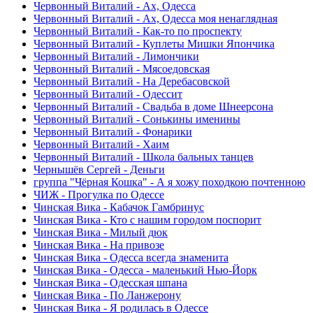
Червонный Виталий - Ах, Одесса
Червонный Виталий - Ах, Одесса моя ненаглядная
Червонный Виталий - Как-то по проспекту
Червонный Виталий - Куплеты Мишки Япончика
Червонный Виталий - Лимончики
Червонный Виталий - Мясоедовская
Червонный Виталий - На Деребасовской
Червонный Виталий - Одессит
Червонный Виталий - Свадьба в доме Шнеерсона
Червонный Виталий - Сонькины именины
Червонный Виталий - Фонарики
Червонный Виталий - Хаим
Червонный Виталий - Школа бальных танцев
Чернышёв Сергей - Деньги
группа "Чёрная Кошка" - А я хожу походкою почтенною
ЧИЖ - Прогулка по Одессе
Чинская Вика - Кабачок Гамбринус
Чинская Вика - Кто с нашим городом поспорит
Чинская Вика - Милый дюк
Чинская Вика - На привозе
Чинская Вика - Одесса всегда знаменита
Чинская Вика - Одесса - маленький Нью-Йорк
Чинская Вика - Одесская шпана
Чинская Вика - По Ланжерону
Чинская Вика - Я родилась в Одессе