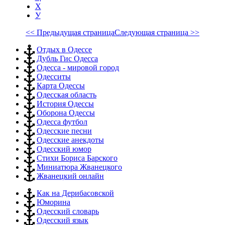
Х
У
<< Предыдущая страница
Следующая страница >>
Отдых в Одессе
Дубль Гис Одесса
Одесса - мировой город
Одесситы
Карта Одессы
Одесская область
История Одессы
Оборона Одессы
Одесса футбол
Одесские песни
Одесские анекдоты
Одесский юмор
Стихи Бориса Барского
Миниатюра Жванецкого
Жванецкий онлайн
Как на Дерибасовской
Юморина
Одесский словарь
Одесский язык