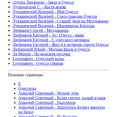
группа Ланжерон - Закат в Одессе
Лузановский С. - Костя моряк
Лукашевский Валерий - Моя Одесса
Лукашевский Валерий - Союз граждан Одессы
Лукашевский Валерий - Старый двор на Молдованке
Лукашевский Валерий - Шарашкина Контора
Любавин Сергей - Молдаванка
Любимцев Евгений - Ах, Одесса - мама
Любимцев Евгений - С одесского кичмана
Любимцев Евгений - Жил я в шумном городе Одесса
Любарский Юрий - Модная фраза в Одессе
Ля Минор - На морском песочке
Lovemakers - Одесский вальс
Lovemakers - Одесса грязная
Похожие страницы:
Е
Одесситы
Аркадий Северный - Четыре зуба
Аркадий Северный - Белая свитка, палый кушак
Аркадий Северный - Цыплёнок
Аркадий Северный - Захотелось Бэчеку выехать
на Запад
Аркадий Северный - На Колыме