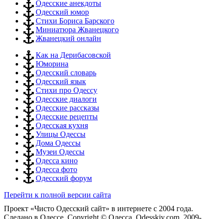
Одесские анекдоты
Одесский юмор
Стихи Бориса Барского
Миниатюра Жванецкого
Жванецкий онлайн
Как на Дерибасовской
Юморина
Одесский словарь
Одесский язык
Стихи про Одессу
Одесские диалоги
Одесские рассказы
Одесские рецепты
Одесская кухня
Улицы Одессы
Дома Одессы
Музеи Одессы
Одесса кино
Одесса фото
Одесский форум
Перейти к полной версии сайта
Проект «Чисто Одесский сайт» в интернете с 2004 года.
Сделано в Одессе, Copyright © Одесса, Odesskiy.com, 2009-