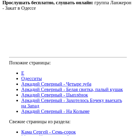
Прослушать бесплатно, слушать онлайн:
группа Ланжерон
- Закат в Одессе
Похожие страницы:
Е
Одесситы
Аркадий Северный - Четыре зуба
Аркадий Северный - Белая свитка, палый кушак
Аркадий Северный - Цыплёнок
Аркадий Северный - Захотелось Бэчеку выехать
на Запад
Аркадий Северный - На Колыме
Свежие страницы из раздела:
Кама Сергей - Семь-сорок