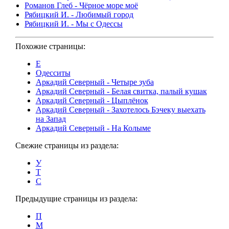
Романов Глеб - Чёрное море моё
Рябицкий И. - Любимый город
Рябицкий И. - Мы с Одессы
Похожие страницы:
Е
Одесситы
Аркадий Северный - Четыре зуба
Аркадий Северный - Белая свитка, палый кушак
Аркадий Северный - Цыплёнок
Аркадий Северный - Захотелось Бэчеку выехать
на Запад
Аркадий Северный - На Колыме
Свежие страницы из раздела:
У
Т
С
Предыдущие страницы из раздела:
П
М