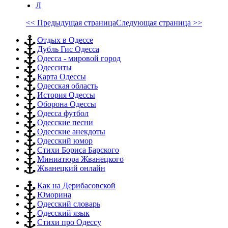
Л
<< Предыдущая страница
Следующая страница >>
Отдых в Одессе
Дубль Гис Одесса
Одесса - мировой город
Одесситы
Карта Одессы
Одесская область
История Одессы
Оборона Одессы
Одесса футбол
Одесские песни
Одесские анекдоты
Одесский юмор
Стихи Бориса Барского
Миниатюра Жванецкого
Жванецкий онлайн
Как на Дерибасовской
Юморина
Одесский словарь
Одесский язык
Стихи про Одессу