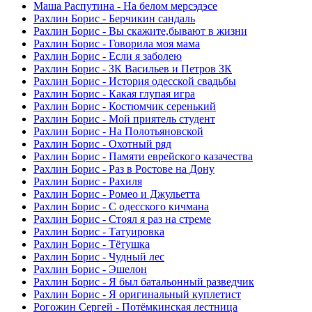
Маша Распутина - На белом мерсэдэсе
Рахлин Борис - Берчикин сандаль
Рахлин Борис - Вы скажите,бывают в жизни
Рахлин Борис - Говорила моя мама
Рахлин Борис - Если я заболею
Рахлин Борис - ЗК Васильев и Петров ЗК
Рахлин Борис - История одесской свадьбы
Рахлин Борис - Какая глупая игра
Рахлин Борис - Костюмчик серенький
Рахлин Борис - Мой приятель студент
Рахлин Борис - На Полотьяновской
Рахлин Борис - Охотный ряд
Рахлин Борис - Памяти еврейского казачества
Рахлин Борис - Раз в Ростове на Дону
Рахлин Борис - Рахиля
Рахлин Борис - Ромео и Джульетта
Рахлин Борис - С одесского кичмана
Рахлин Борис - Стоял я раз на стреме
Рахлин Борис - Татуировка
Рахлин Борис - Тётушка
Рахлин Борис - Чудный лес
Рахлин Борис - Эшелон
Рахлин Борис - Я был батальонный разведчик
Рахлин Борис - Я оригинальный куплетист
Рогожин Сергей - Потёмкинская лестница