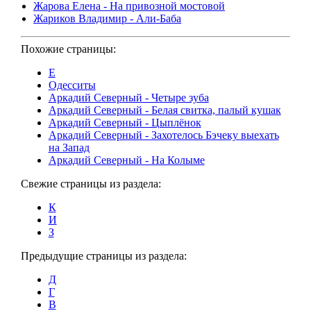
Жарова Елена - На привозной мостовой
Жариков Владимир - Али-Баба
Похожие страницы:
Е
Одесситы
Аркадий Северный - Четыре зуба
Аркадий Северный - Белая свитка, палый кушак
Аркадий Северный - Цыплёнок
Аркадий Северный - Захотелось Бэчеку выехать
на Запад
Аркадий Северный - На Колыме
Свежие страницы из раздела:
К
И
З
Предыдущие страницы из раздела:
Д
Г
В