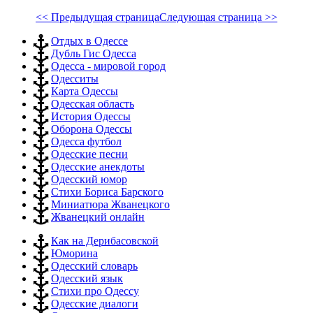
<< Предыдущая страница
Следующая страница >>
Отдых в Одессе
Дубль Гис Одесса
Одесса - мировой город
Одесситы
Карта Одессы
Одесская область
История Одессы
Оборона Одессы
Одесса футбол
Одесские песни
Одесские анекдоты
Одесский юмор
Стихи Бориса Барского
Миниатюра Жванецкого
Жванецкий онлайн
Как на Дерибасовской
Юморина
Одесский словарь
Одесский язык
Стихи про Одессу
Одесские диалоги