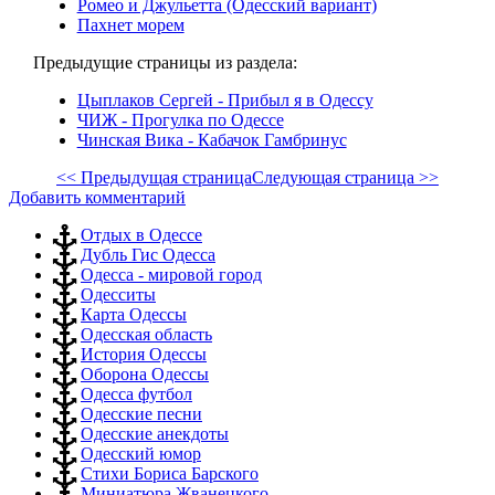
Ромео и Джульетта (Одесский вариант)
Пахнет морем
Предыдущие страницы из раздела:
Цыплаков Сергей - Прибыл я в Одессу
ЧИЖ - Прогулка по Одессе
Чинская Вика - Кабачок Гамбринус
<< Предыдущая страница
Следующая страница >>
Добавить комментарий
Отдых в Одессе
Дубль Гис Одесса
Одесса - мировой город
Одесситы
Карта Одессы
Одесская область
История Одессы
Оборона Одессы
Одесса футбол
Одесские песни
Одесские анекдоты
Одесский юмор
Стихи Бориса Барского
Миниатюра Жванецкого