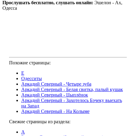
Прослушать бесплатно, слушать онлайн:
Эшелон - Ах,
Одесса
Похожие страницы:
Е
Одесситы
Аркадий Северный - Четыре зуба
Аркадий Северный - Белая свитка, палый кушак
Аркадий Северный - Цыплёнок
Аркадий Северный - Захотелось Бэчеку выехать
на Запад
Аркадий Северный - На Колыме
Свежие страницы из раздела:
А