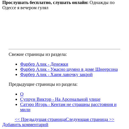
Прослушать бесплатно, слушать онлайн:
Однажды по
Одессе я вечером гулял
Свежие страницы из раздела:
Фарбер Алик - Денежки
Фарбер Алик - Ужасно шумно в доме Шнеерсона
Фарбер Алик - Хаим лавочку закрой
Предыдущие страницы из раздела:
О
Супрун Виктор - На Арсенальной улице
Сатэро Игорь - Кентам не страшны расстояния и
мили
<< Предыдущая страница
Следующая страница >>
Добавить комментарий