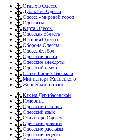
Отдых в Одессе
Дубль Гис Одесса
Одесса - мировой город
Одесситы
Карта Одессы
Одесская область
История Одессы
Оборона Одессы
Одесса футбол
Одесские песни
Одесские анекдоты
Одесский юмор
Стихи Бориса Барского
Миниатюра Жванецкого
Жванецкий онлайн
Как на Дерибасовской
Юморина
Одесский словарь
Одесский язык
Стихи про Одессу
Одесские диалоги
Одесские рассказы
Одесские рецепты