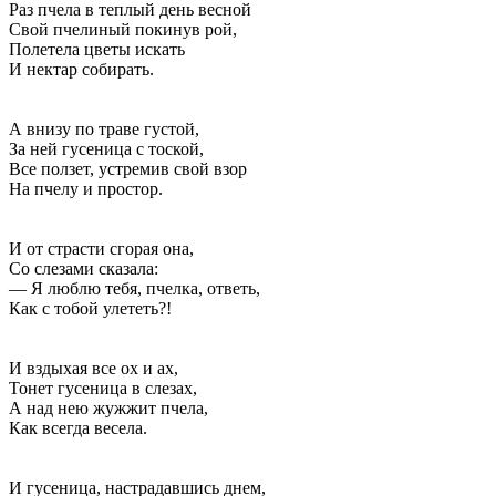
Раз пчела в теплый день весной
Свой пчелиный покинув рой,
Полетела цветы искать
И нектар собирать.
А внизу по траве густой,
За ней гусеница с тоской,
Все ползет, устремив свой взор
На пчелу и простор.
И от страсти сгорая она,
Со слезами сказала:
— Я люблю тебя, пчелка, ответь,
Как с тобой улететь?!
И вздыхая все ох и ах,
Тонет гусеница в слезах,
А над нею жужжит пчела,
Как всегда весела.
И гусеница, настрадавшись днем,