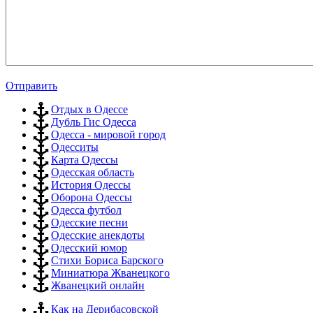
Отправить
Отдых в Одессе
Дубль Гис Одесса
Одесса - мировой город
Одесситы
Карта Одессы
Одесская область
История Одессы
Оборона Одессы
Одесса футбол
Одесские песни
Одесские анекдоты
Одесский юмор
Стихи Бориса Барского
Миниатюра Жванецкого
Жванецкий онлайн
Как на Дерибасовской