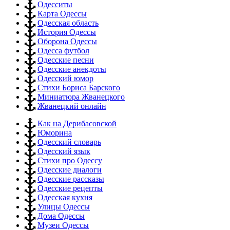
Одесситы
Карта Одессы
Одесская область
История Одессы
Оборона Одессы
Одесса футбол
Одесские песни
Одесские анекдоты
Одесский юмор
Стихи Бориса Барского
Миниатюра Жванецкого
Жванецкий онлайн
Как на Дерибасовской
Юморина
Одесский словарь
Одесский язык
Стихи про Одессу
Одесские диалоги
Одесские рассказы
Одесские рецепты
Одесская кухня
Улицы Одессы
Дома Одессы
Музеи Одессы