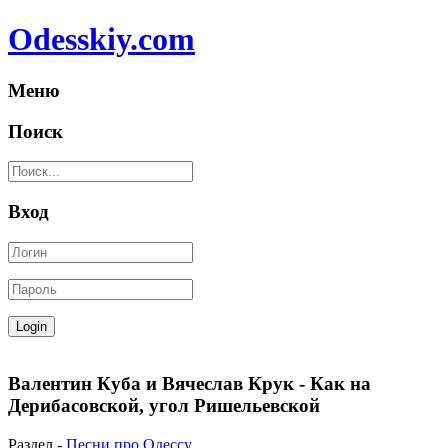
Odesskiy.com
Меню
Поиск
Вход
Валентин Куба и Вячеслав Крук - Как на
Дерибасовской, угол Ришельевской
Раздел -
Песни про Одессу