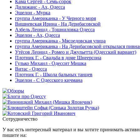
Кама Сергей - Семь-сорок
Дилижанс - Ах, Одесcа
Эшелон - Мурка
группа Американка - У Черного моря
Вишневская Ирина - На Дерибасовской
Азбель Леонид - Тошниловка Одесса
Эшелон - Ах, Одесса
группа Американка - Мясоедовская улица
группа Американка - На Дерибасовской открылася пивна
Утёсов Леонид - Ромео и Джульетта (Одесский вариант)
Плотник Г. - Свадьба в доме Шнеерсона
Гулько Михаил - Одессит Мишка
Витас - Одесса
Плотник Г. - Школа бальных танцев
Эшелон - С Одесского кичмана
Сотрудничество
У вас есть интересный материал и вы хотите принимать активно
пишите на: