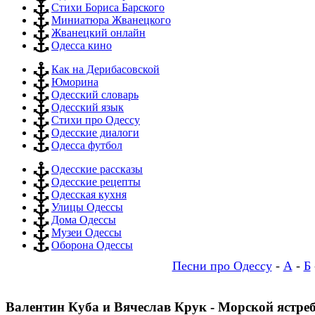
Стихи Бориса Барского
Миниатюра Жванецкого
Жванецкий онлайн
Одесса кино
Как на Дерибасовской
Юморина
Одесский словарь
Одесский язык
Стихи про Одессу
Одесские диалоги
Одесса футбол
Одесские рассказы
Одесские рецепты
Одесская кухня
Улицы Одессы
Дома Одессы
Музеи Одессы
Оборона Одессы
Песни про Одессу
-
А
-
Б
Валентин Куба и Вячеслав Крук - Морской ястре