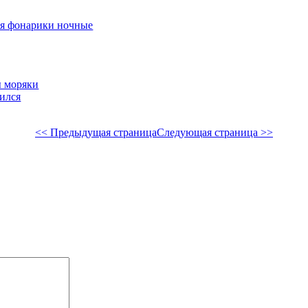
ся фонарики ночные
ы моряки
бился
<< Предыдущая страница
Следующая страница >>