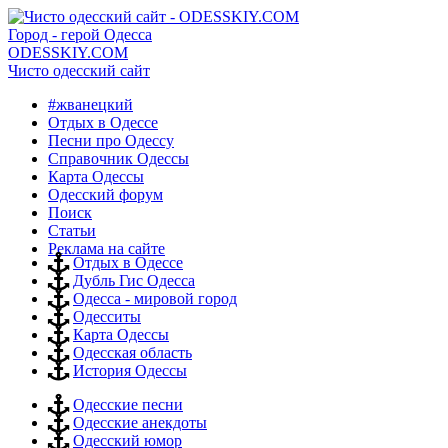
Город - герой Одесса
ODESSKIY.COM
Чисто одесский сайт
#жванецкий
Отдых в Одессе
Песни про Одессу
Справочник Одессы
Карта Одессы
Одесский форум
Поиск
Статьи
Реклама на сайте
Отдых в Одессе
Дубль Гис Одесса
Одесса - мировой город
Одесситы
Карта Одессы
Одесская область
История Одессы
Одесские песни
Одесские анекдоты
Одесский юмор