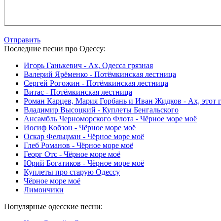
Отправить
Последние песни про Одессу:
Игорь Ганькевич - Ах, Одесса грязная
Валерий Ярёменко - Потёмкинская лестница
Сергей Рогожин - Потёмкинская лестница
Витас - Потёмкинская лестница
Роман Карцев, Мария Горбань и Иван Жидков - Ах, этот 
Владимир Высоцкий - Куплеты Бенгальского
Ансамбль Черноморского Флота - Чёрное море моё
Иосиф Кобзон - Чёрное море моё
Оскар Фельцман - Чёрное море моё
Глеб Романов - Чёрное море моё
Георг Отс - Чёрное море моё
Юрий Богатиков - Чёрное море моё
Куплеты про старую Одессу
Чёрное море моё
Лимончики
Популярные одесские песни: