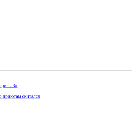
орик - 3»
по приютам скитался