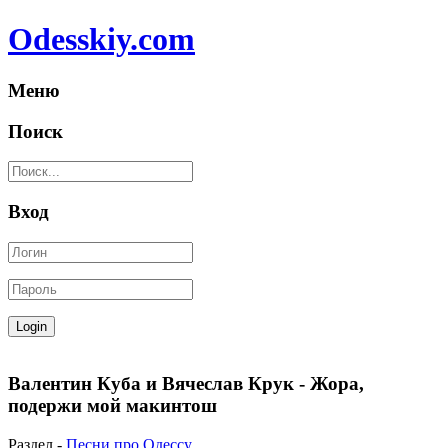
Odesskiy.com
Меню
Поиск
Вход
Валентин Куба и Вячеслав Крук - Жора,
подержи мой макинтош
Раздел -
Песни про Одессу