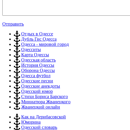
Отправить
Отдых в Одессе
Дубль Гис Одесса
Одесса - мировой город
Одесситы
Карта Одессы
Одесская область
История Одессы
Оборона Одессы
Одесса футбол
Одесские песни
Одесские анекдоты
Одесский юмор
Стихи Бориса Барского
Миниатюра Жванецкого
Жванецкий онлайн
Как на Дерибасовской
Юморина
Одесский словарь