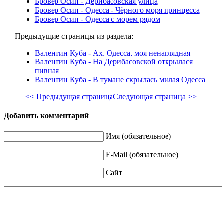
Бровер Осип - Дерибасовская улица
Бровер Осип - Одесса - Чёрного моря принцесса
Бровер Осип - Одесса с морем рядом
Предыдущие страницы из раздела:
Валентин Куба - Ах, Одесса, моя ненаглядная
Валентин Куба - На Дерибасовской открылася
пивная
Валентин Куба - В тумане скрылась милая Одесса
<< Предыдущая страница
Следующая страница >>
Добавить комментарий
Имя (обязательное)
E-Mail (обязательное)
Сайт