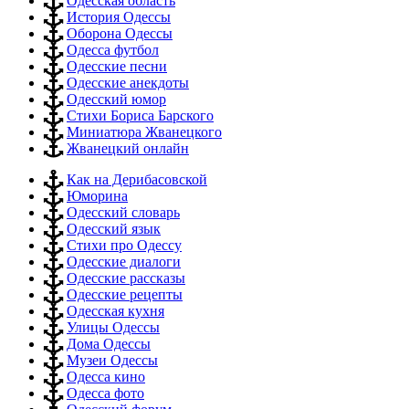
Одесская область
История Одессы
Оборона Одессы
Одесса футбол
Одесские песни
Одесские анекдоты
Одесский юмор
Стихи Бориса Барского
Миниатюра Жванецкого
Жванецкий онлайн
Как на Дерибасовской
Юморина
Одесский словарь
Одесский язык
Стихи про Одессу
Одесские диалоги
Одесские рассказы
Одесские рецепты
Одесская кухня
Улицы Одессы
Дома Одессы
Музеи Одессы
Одесса кино
Одесса фото