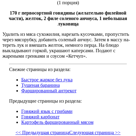
(1 порция)
170 г первосортной говядины (желательно филейной
части), желток, 2 филе соленого анчоуса, 1 небольшая
луковица
Удалить из мяса сухожилия, нарезать кусочками, пропустить
через мясорубку, добавить соленый анчоус. Затем в массу на­
тереть лук и вмешать желток, немного перца. На блюдо
выкладывают горкой, украшают каперсами. Подают с
жареными гренками и соусом «Кетчуп».
Свежие страницы из раздела:
Быстрое жаркое без лука
Тушеная баранина
Фаршированный антрекот
Предыдущие страницы из раздела:
Говяжий язык с грибами
Говяжий карбонат
Картофель фаршированный мясом
<< Предыдущая страница
Следующая страница >>