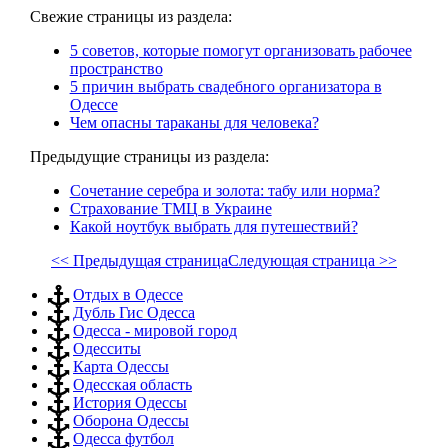
Свежие страницы из раздела:
5 советов, которые помогут организовать рабочее
пространство
5 причин выбрать свадебного организатора в
Одессе
Чем опасны тараканы для человека?
Предыдущие страницы из раздела:
Сочетание серебра и золота: табу или норма?
Страхование ТМЦ в Украине
Какой ноутбук выбрать для путешествий?
<< Предыдущая страница
Следующая страница >>
Отдых в Одессе
Дубль Гис Одесса
Одесса - мировой город
Одесситы
Карта Одессы
Одесская область
История Одессы
Оборона Одессы
Одесса футбол