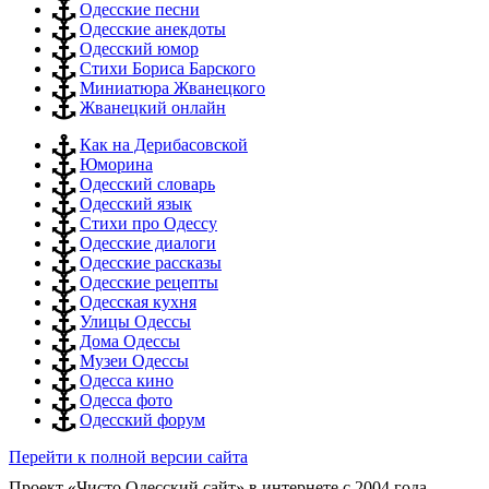
Одесские песни
Одесские анекдоты
Одесский юмор
Стихи Бориса Барского
Миниатюра Жванецкого
Жванецкий онлайн
Как на Дерибасовской
Юморина
Одесский словарь
Одесский язык
Стихи про Одессу
Одесские диалоги
Одесские рассказы
Одесские рецепты
Одесская кухня
Улицы Одессы
Дома Одессы
Музеи Одессы
Одесса кино
Одесса фото
Одесский форум
Перейти к полной версии сайта
Проект «Чисто Одесский сайт» в интернете с 2004 года.